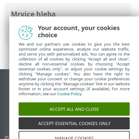
Mrvice hleba
ESET pomoć na mreži
>
ESET VPN
>
ESET
Your account, your cookies
VPN
> Instalacija
choice
We and our partners use cookies to give you the best
optimized online experience, analyze our website traffic,
and serve you with personalized ads. You can agree to the
collection of all cookies by clicking "Accept all and close",
decline all non-essential cookies by choosing "Accept
essential cookies only", or adjust your cookie settings by
clicking "Manage cookies". You also have the right to
withdraw your consent or change your cookie preferences
Prikaži lokaciju za računare
anytime by clicking the "Manage cookies" link in our website
footer or in your account settings (if available). For more
End of Life
information, see our
Cookie Policy
.
ESET Forum
ESET baza znanja
ACCEPT ALL AND CLOSE
ESET Status Portal
Regionalna podrška
ACCEPT ESSENTIAL COOKIES ONLY
© 1992 - 2026 ESET, spol. s
Upravljanje kolačićima
MANAGE COOKIES