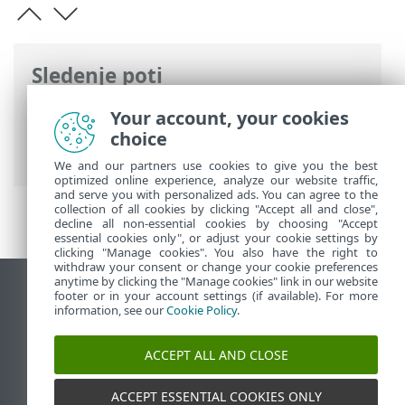
Sledenje poti
Spletna pomoč družbe ESET
>
ESET VPN
>
Your account, your cookies
ESET VPN za usmerjevalnik
> Nastavitev
choice
konfiguracije Asus
We and our partners use cookies to give you the best
optimized online experience, analyze our website traffic,
and serve you with personalized ads. You can agree to the
collection of all cookies by clicking "Accept all and close",
decline all non-essential cookies by choosing "Accept
essential cookies only", or adjust your cookie settings by
clicking "Manage cookies". You also have the right to
withdraw your consent or change your cookie preferences
anytime by clicking the "Manage cookies" link in our website
Prikaz mesta na namizju
footer or in your account settings (if available). For more
information, see our
Cookie Policy
.
End of Life
Zbirka znanja družbe ESET
ACCEPT ALL AND CLOSE
Forum družbe ESET
ESET Status Portal
ACCEPT ESSENTIAL COOKIES ONLY