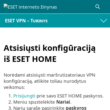
ESET VPN – Turinys
Atsisiųsti konfigūraciją
iš ESET HOME
Norėdami atsisiųsti maršrutizatoriaus VPN
konfigūraciją, atlikite toliau nurodytus
veiksmus:
1.
Prisijungti
prie savo ESET HOME paskyros.
2.
Meniu spustelėkite
Nariai
.
3.
Narių sąraše pasirinkite
paskyros