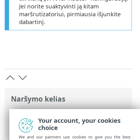
Jei norite suaktyvinti ją kitam
maršrutizatoriui, pirmiausia išjunkite
dabartinį.
Naršymo kelias
ESET interneto žinynas
>
ESET VPN
>
Maršrutizatoriui skirtas ESET VPN
>
Your account, your cookies
Atsisiųsti konfigūraciją iš ESET HOME
choice
We and our partners use cookies to give you the best