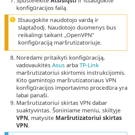
7.
Spustelėkite
Atsisiųsti
ir išsaugokite
konfigūracijos failą.
Išsaugokite naudotojo vardą ir
slaptažodį. Naudotojo duomenys bus
reikalingi taikant „OpenVPN“
konfigūraciją maršrutizatoriuje.
8.
Norėdami pritaikyti konfigūraciją,
vadovaukitės
Asus
arba
TP-Link
maršrutizatoriui skirtomis instrukcijomis.
Kito gamintojo maršrutizatoriaus VPN
konfigūracijos importavimo procedūra yra
labai panaši.
9.
Maršrutizatoriui skirtas VPN dabar
suaktyvintas. Šoniniame meniu, skiltyje
VPN
, matysite
Maršrutizatoriui skirtas
VPN
.