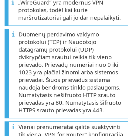
„WireGuard“ yra modernus VPN
protokolas, todėl kai kurie
maršrutizatoriai gali jo dar nepalaikyti.
Duomenų perdavimo valdymo
protokolui (TCP) ir Naudotojo
datagramų protokolui (UDP)
dvikrypčiam srautui reikia tik vieno
prievado. Prievadų numeriai nuo 0 iki
1023 yra plačiai žinomi arba sistemos
prievadai. Šiuos prievadus sistema
naudoja bendroms tinklo paslaugoms.
Numatytasis nešifruoto HTTP srauto
prievadas yra 80. Numatytasis šifruoto
HTTPS srauto prievadas yra 443.
Vienai prenumeratai galite suaktyvinti
tik vieną „VPN for Router“ konfigūraciją.