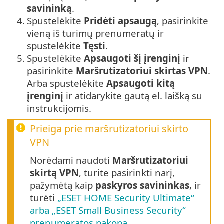
savininką
.
4.
Spustelėkite
Pridėti apsaugą
, pasirinkite
vieną iš turimų prenumeratų ir
spustelėkite
Tęsti
.
5.
Spustelėkite
Apsaugoti šį įrenginį
ir
pasirinkite
Maršrutizatoriui skirtas VPN
.
Arba spustelėkite
Apsaugoti kitą
įrenginį
ir atidarykite gautą el. laišką su
instrukcijomis.
Prieiga prie maršrutizatoriui skirto
VPN
Norėdami naudoti
Maršrutizatoriui
skirtą VPN
, turite pasirinkti narį,
pažymėtą kaip
paskyros savininkas
, ir
turėti
„ESET HOME Security Ultimate“
arba „ESET Small Business Security“
prenumeratos pakopą
.