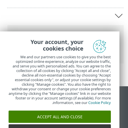
נתיב
Your account, your
העזרה המקוונת של ESET
>
ESET VPN
>
ESET
cookies choice
VPN
We and our partners use cookies to give you the best
optimized online experience, analyze our website traffic,
and serve you with personalized ads. You can agree to the
collection of all cookies by clicking "Accept all and close",
decline all non-essential cookies by choosing "Accept
essential cookies only", or adjust your cookie settings by
clicking "Manage cookies". You also have the right to
withdraw your consent or change your cookie preferences
anytime by clicking the "Manage cookies" link in our website
הצג את האתר למחשב
footer or in your account settings (if available). For more
.
information, see our
Cookie Policy
End of Life
מאגר הידע של ESET
ACCEPT ALL AND CLOSE
הפורום של ESET
ESET Status Portal