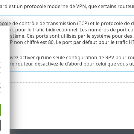
rd est un protocole moderne de VPN, que certains routeur
ocole de contrôle de transmission (TCP) et le protocole de
ul port pour le trafic bidirectionnel. Les numéros de port 
ts système. Ces ports sont utilisés par le système pour des
c HTTP non chiffré est 80. Le port par défaut pour le trafic H
d
 pouvez activer qu’une seule configuration de RPV pour rou
h
y
 autre routeur, désactivez-le d’abord pour celui que vous ut
y
e
o
s
e
e