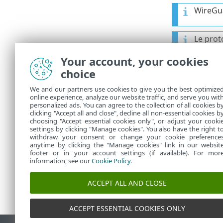
WireGua
Le prot
d’un se
Your account, your cookies
des por
le trafi
choice
We and our partners use cookies to give you the best optimize
Vous ne
online experience, analyze our website traffic, and serve you wit
personalized ads. You can agree to the collection of all cookies b
pour un
clicking "Accept all and close", decline all non-essential cookies b
choosing "Accept essential cookies only", or adjust your cooki
settings by clicking "Manage cookies". You also have the right t
withdraw your consent or change your cookie preference
anytime by clicking the "Manage cookies" link in our websit
footer or in your account settings (if available). For mor
information, see our
Cookie Policy
.
ACCEPT ALL AND CLOSE
ACCEPT ESSENTIAL COOKIES ONLY