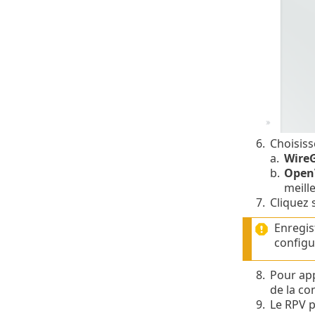
6.
Choisiss
a.
Wire
b.
Open
meille
7.
Cliquez 
Enregis
configu
8.
Pour app
de la co
9.
Le RPV p