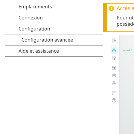
Accès 
Pour uti
posséd