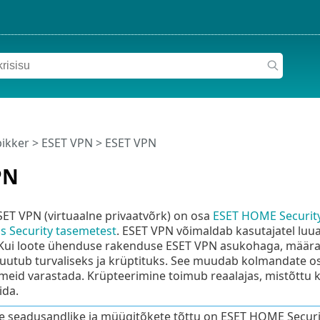
pikker
>
ESET VPN
>
ESET VPN
PN
ET VPN (virtuaalne privaatvõrk) on osa
ESET HOME Security
s Security tasemetest
. ESET VPN võimaldab kasutajatel luu
 Kui loote ühenduse rakenduse ESET VPN asukohaga, määrat
muutub turvaliseks ja krüptituks. See muudab kolmandate o
dmeid varastada. Krüpteerimine toimub reaalajas, mistõttu 
ida.
e seadusandlike ja müügitõkete tõttu on ESET HOME Securi