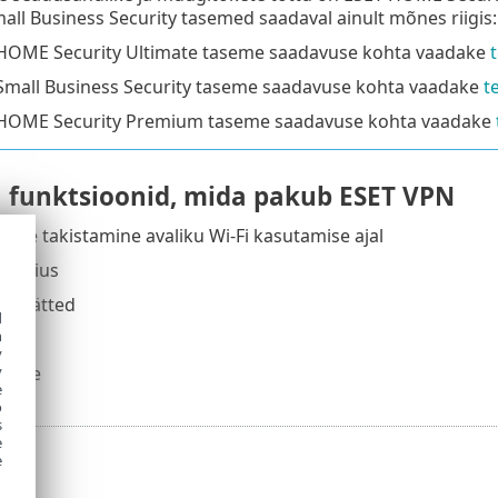
all Business Security tasemed saadaval ainult mõnes riigis:
HOME Security Ultimate taseme saadavuse kohta vaadake
Small Business Security taseme saadavuse kohta vaadake
t
HOME Security Premium taseme saadavuse kohta vaadake
ja funktsioonid, mida pakub ESET VPN
se takistamine avaliku Wi-Fi kasutamise ajal
balaius
ri sätted
d
h
dus
y
y
amine
e
o
s
e
e