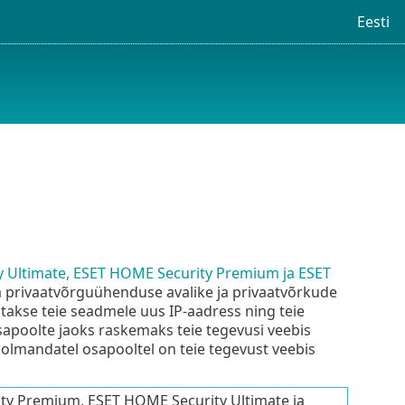
Eesti
 Ultimate, ESET HOME Security Premium ja ESET
a privaatvõrguühenduse avalike ja privaatvõrkude
akse teie seadmele uus IP-aadress ning teie
sapoolte jaoks raskemaks teie tegevusi veebis
kolmandatel osapooltel on teie tegevust veebis
ty Premium, ESET HOME Security Ultimate ja