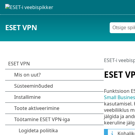
ESET VPN
ESET-i veebis
ESET V
Funktsioon ES
Small Busines
kasutamisel.
veebiliiklus 
jälgida ja an
keeruline jälg
Kohalik