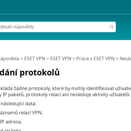
nápověda
>
ESET VPN
>
ESET VPN
>
Práce s ESET VPN
> Neuk
dání protokolů
ládá žádné protokoly, které by mohly identifikovat uživate
IP paketů, protokoly relací ani nesleduje aktivity uživatelů.
následující data:
záznamů relací VPN,
IP adresa,
é stránky.