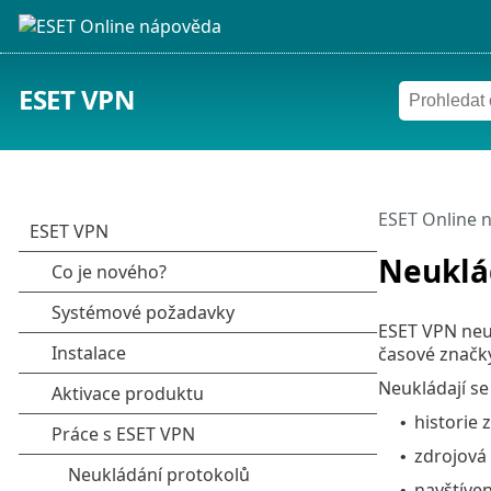
ESET VPN
ESET Online 
Neuklá
ESET VPN neuk
časové značky 
Neukládají se 
historie 
•
zdrojová 
•
navštíven
•