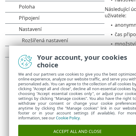
Následující ú
uživatele:
anonymní 
•
čas připo
•
množství
•
Následující ú
Your account, your cookies
počet par
•
choice
celkový p
•
We and our partners use cookies to give you the best optimize
online experience, analyze our website traffic, and serve you wit
Data, k
personalized ads. You can agree to the collection of all cookies b
clicking "Accept all and close", decline all non-essential cookies b
choosing "Accept essential cookies only", or adjust your cooki
settings by clicking "Manage cookies". You also have the right t
withdraw your consent or change your cookie preference
anytime by clicking the "Manage cookies" link in our websit
footer or in your account settings (if available). For mor
information, see our
Cookie Policy
.
ACCEPT ALL AND CLOSE