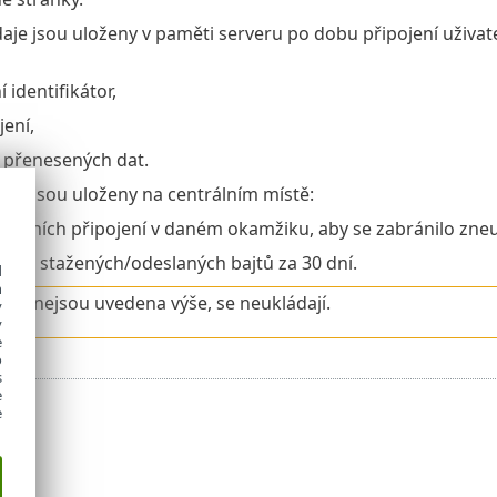
daje jsou uloženy v paměti serveru po dobu připojení uživat
identifikátor,
jení,
 přenesených dat.
daje jsou uloženy na centrálním místě:
alelních připojení v daném okamžiku, aby se zabránilo zneuž
očet stažených/odeslaných bajtů za 30 dní.
d
h
terá nejsou uvedena výše, se neukládají.
y
y
e
o
s
e
e