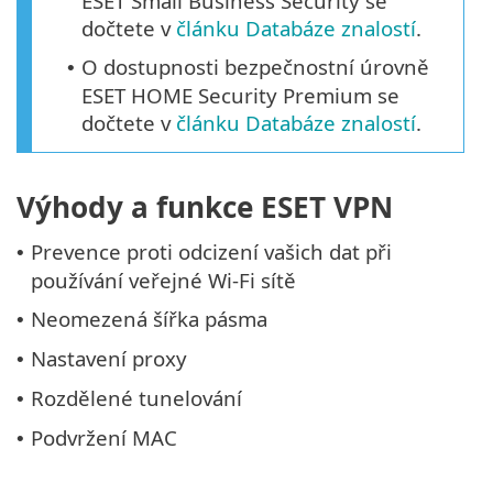
ESET Small Business Security se
dočtete v
článku Databáze znalostí
.
O dostupnosti bezpečnostní úrovně
•
ESET HOME Security Premium se
dočtete v
článku Databáze znalostí
.
Výhody a funkce ESET VPN
Prevence proti odcizení vašich dat při
•
používání veřejné Wi-Fi sítě
Neomezená šířka pásma
•
Nastavení proxy
•
Rozdělené tunelování
•
Podvržení MAC
•