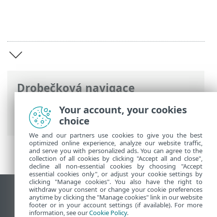
Drobečková navigace
ESET Online nápověda
>
ESET VPN
>
ESET
Your account, your cookies
VPN
choice
We and our partners use cookies to give you the best
optimized online experience, analyze our website traffic,
and serve you with personalized ads. You can agree to the
collection of all cookies by clicking "Accept all and close",
decline all non-essential cookies by choosing "Accept
essential cookies only", or adjust your cookie settings by
clicking "Manage cookies". You also have the right to
withdraw your consent or change your cookie preferences
Zobrazit verzi pro počítač
anytime by clicking the "Manage cookies" link in our website
footer or in your account settings (if available). For more
End of Life
information, see our
Cookie Policy
.