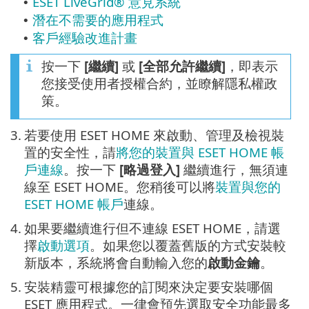
ESET LiveGrid® 意見系統
•
潛在不需要的應用程式
•
客戶經驗改進計畫
•
按一下
[繼續]
或
[全部允許繼續]
，即表示
您接受使用者授權合約，並瞭解隱私權政
策。
3.
若要使用 ESET HOME 來啟動、管理及檢視裝
置的安全性，請
將您的裝置與 ESET HOME 帳
戶連線
。按一下
[略過登入]
繼續進行，無須連
線至 ESET HOME。您稍後可以將
裝置與您的
ESET HOME 帳戶
連線。
4.
如果要繼續進行但不連線 ESET HOME，請選
擇
啟動選項
。如果您以覆蓋舊版的方式安裝較
新版本，系統將會自動輸入您的
啟動金鑰
。
5.
安裝精靈可根據您的訂閱來決定要安裝哪個
ESET 應用程式。一律會預先選取安全功能最多