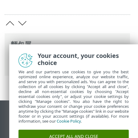
麵包屑
Your account, your cookies
ESET 線上說明
>
ESET Security Ultimate
>
choice
安裝
> Live Installer
We and our partners use cookies to give you the best
optimized online experience, analyze our website traffic,
and serve you with personalized ads. You can agree to the
collection of all cookies by clicking "Accept all and close",
decline all non-essential cookies by choosing "Accept
essential cookies only", or adjust your cookie settings by
clicking "Manage cookies". You also have the right to
withdraw your consent or change your cookie preferences
anytime by clicking the "Manage cookies" link in our website
檢視桌面網站
footer or in your account settings (if available). For more
End of Life
information, see our
Cookie Policy
.
ESET 知識庫
ACCEPT ALL AND CLOSE
ESET 論壇