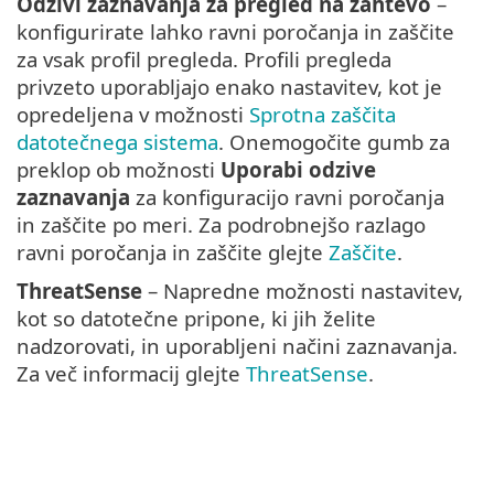
Odzivi zaznavanja za pregled na zahtevo
–
konfigurirate lahko ravni poročanja in zaščite
za vsak profil pregleda. Profili pregleda
privzeto uporabljajo enako nastavitev, kot je
opredeljena v možnosti
Sprotna zaščita
datotečnega sistema
. Onemogočite gumb za
preklop ob možnosti
Uporabi odzive
zaznavanja
za konfiguracijo ravni poročanja
in zaščite po meri. Za podrobnejšo razlago
ravni poročanja in zaščite glejte
Zaščite
.
ThreatSense
– Napredne možnosti nastavitev,
kot so datotečne pripone, ki jih želite
nadzorovati, in uporabljeni načini zaznavanja.
Za več informacij glejte
ThreatSense
.