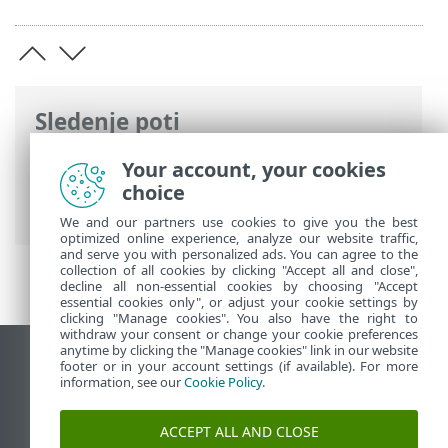
Sledenje poti
Spletna pomoč družbe ESET
>
ESET
Your account, your cookies
Security Ultimate
>
Napredne nastavitve
choice
>
Pregledi
> Pregled naprave
We and our partners use cookies to give you the best
optimized online experience, analyze our website traffic,
and serve you with personalized ads. You can agree to the
collection of all cookies by clicking "Accept all and close",
decline all non-essential cookies by choosing "Accept
essential cookies only", or adjust your cookie settings by
clicking "Manage cookies". You also have the right to
withdraw your consent or change your cookie preferences
anytime by clicking the "Manage cookies" link in our website
Prikaz mesta na namizju
footer or in your account settings (if available). For more
information, see our
Cookie Policy
.
End of Life
Zbirka znanja družbe ESET
ACCEPT ALL AND CLOSE
Forum družbe ESET