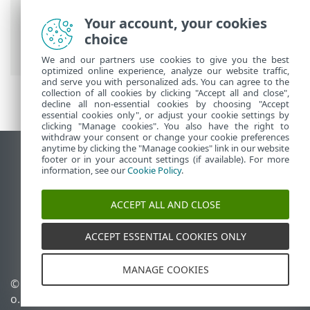
Sledenje poti
Your account, your cookies
Spletna pomoč družbe ESET
>
ESET
choice
Security Ultimate
>
Napredne nastavitve
We and our partners use cookies to give you the best
optimized online experience, analyze our website traffic,
and serve you with personalized ads. You can agree to the
collection of all cookies by clicking "Accept all and close",
decline all non-essential cookies by choosing "Accept
essential cookies only", or adjust your cookie settings by
clicking "Manage cookies". You also have the right to
withdraw your consent or change your cookie preferences
anytime by clicking the "Manage cookies" link in our website
Prikaz mesta na namizju
footer or in your account settings (if available). For more
information, see our
Cookie Policy
.
End of Life
Zbirka znanja družbe ESET
ACCEPT ALL AND CLOSE
Forum družbe ESET
ESET Status Portal
ACCEPT ESSENTIAL COOKIES ONLY
Podpora v regiji
MANAGE COOKIES
© 1992 - 2026 ESET, spol. s r.
Upravljanje piškotkov
o. – Vse pravice pridržane.
Pravilnik o piškotkih