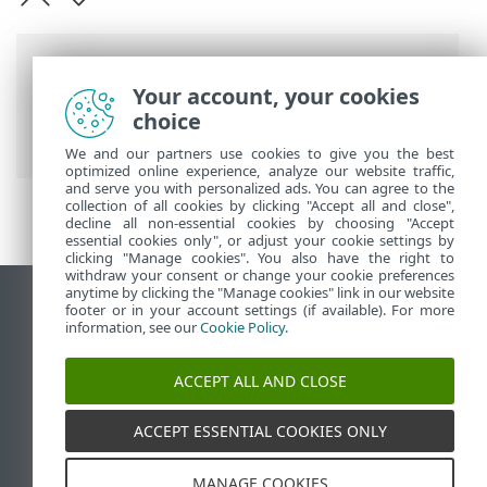
Barre di navigazione
Your account, your cookies
Guida online ESET
>
ESET Security
choice
Ultimate
>
Installazione
> Live installer
We and our partners use cookies to give you the best
optimized online experience, analyze our website traffic,
and serve you with personalized ads. You can agree to the
collection of all cookies by clicking "Accept all and close",
decline all non-essential cookies by choosing "Accept
essential cookies only", or adjust your cookie settings by
clicking "Manage cookies". You also have the right to
withdraw your consent or change your cookie preferences
anytime by clicking the "Manage cookies" link in our website
Visualizza sito desktop
footer or in your account settings (if available). For more
information, see our
Cookie Policy
.
End of Life
ESET Knowledge Base
ACCEPT ALL AND CLOSE
Forum ESET
ESET Status Portal
ACCEPT ESSENTIAL COOKIES ONLY
Supporto regionale
MANAGE COOKIES