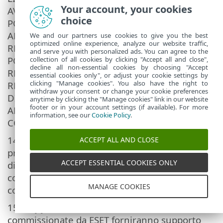
Your account, your cookies
AVVISATI DELLA POSSIBILITÀ DI TALI DANNI.
choice
POICHÉ ALCUNI PAESI E GIURISDIZIONI NON
AMMETTONO L'ESCLUSIONE DI
We and our partners use cookies to give you the best
optimized online experience, analyze our website traffic,
RESPONSABILITÀ DI CUI SOPRA, MA
and serve you with personalized ads. You can agree to the
POTREBBERO CONSENTIRE DI LIMITARE LA
collection of all cookies by clicking "Accept all and close",
decline all non-essential cookies by choosing "Accept
RESPONSABILITÀ, IN QUESTI CASI LA
essential cookies only", or adjust your cookie settings by
clicking "Manage cookies". You also have the right to
RESPONSABILITÀ DEL FORNITORE, DEI SUOI
withdraw your consent or change your cookie preferences
DIPENDENTI O DEI SUOI LICENZIATARI O
anytime by clicking the "Manage cookies" link in our website
footer or in your account settings (if available). For more
AFFILIATI SARÀ LIMITATA AL PREZZO
information, see our
Cookie Policy
.
CORRISPOSTO PER LA LICENZA.
14. Nessuna disposizione contenuta nel
ACCEPT ALL AND CLOSE
presente Contratto costituirà pregiudizio per i
ACCEPT ESSENTIAL COOKIES ONLY
diritti legali di qualsiasi parte in veste di
consumatore in caso di funzionamento
MANAGE COOKIES
contrario a quanto esposto.
15.
Supporto tecnico
. ESET o terze parti
commissionate da ESET forniranno supporto