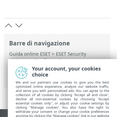
Barre di navigazione
Guida online ESET
>
ESET Security
Ultimate
>
Configurazione avanzata
>
Notifiche
>
Aggiornamento Microsoft
Your account, your cookies
Windows®
> Finestra di dialogo -
choice
Aggiornamenti del sistema
We and our partners use cookies to give you the best
optimized online experience, analyze our website traffic,
and serve you with personalized ads. You can agree to the
collection of all cookies by clicking "Accept all and close",
decline all non-essential cookies by choosing "Accept
essential cookies only", or adjust your cookie settings by
clicking "Manage cookies". You also have the right to
withdraw your consent or change your cookie preferences
anytime by clicking the "Manage cookies" link in our website