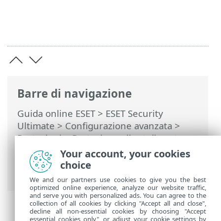
Barre di navigazione
Guida online ESET
>
ESET Security
Ultimate
>
Configurazione avanzata
>
Protezioni
>
Protezione client di posta
>
Protezione caselle di posta
>
Integrazioni
Your account, your cookies
> Barra degli strumenti di Microsoft
choice
Outlook
We and our partners use cookies to give you the best
optimized online experience, analyze our website traffic,
and serve you with personalized ads. You can agree to the
collection of all cookies by clicking "Accept all and close",
decline all non-essential cookies by choosing "Accept
essential cookies only", or adjust your cookie settings by