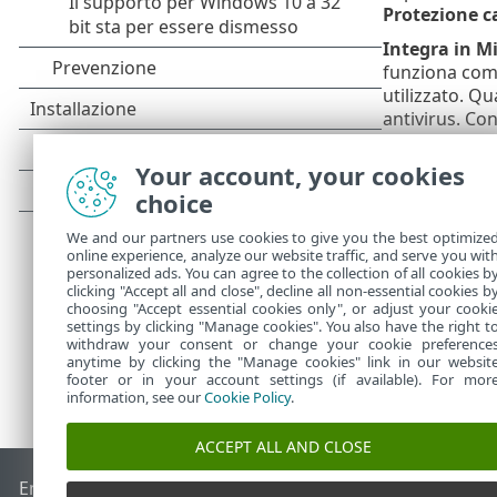
Protezione ca
Integra in M
funziona come
utilizzato. Qu
antivirus. Co
Outlook supp
Your account, your cookies
Elaborazione
choice
Oggetto modif
rallentamenti 
We and our partners use cookies to give you the best optimize
online experience, analyze our website traffic, and serve you wit
personalized ads. You can agree to the collection of all cookies b
clicking "Accept all and close", decline all non-essential cookies b
choosing "Accept essential cookies only", or adjust your cooki
settings by clicking "Manage cookies". You also have the right t
withdraw your consent or change your cookie preference
anytime by clicking the "Manage cookies" link in our websit
footer or in your account settings (if available). For mor
information, see our
Cookie Policy
.
ACCEPT ALL AND CLOSE
End of Life
ESET Knowledge Base
Forum ESET
ESET Status 