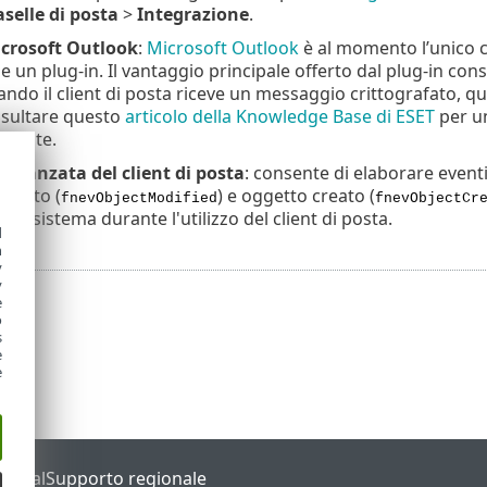
selle di posta
>
Integrazione
.
icrosoft Outlook
:
Microsoft Outlook
è al momento l’unico c
 un plug-in. Il vantaggio principale offerto dal plug-in con
ando il client di posta riceve un messaggio crittografato, q
nsultare questo
articolo della Knowledge Base di ESET
per un
ortate.
 avanzata del client di posta
: consente di elaborare event
icato (
) e oggetto creato (
fnevObjectModified
fnevObjectCr
del sistema durante l'utilizzo del client di posta.
d
h
y
y
e
o
s
e
e
Portal
Supporto regionale