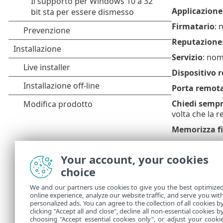
Applicazione
Firmatario
: 
Reputazione
Servizio
: nom
Dispositivo 
Porta remot
Chiedi semp
volta che la r
Memorizza fin
Crea regola 
ESET Security
Your account, your cookies
dispositivo r
choice
Consente
: c
We and our partners use cookies to give you the best optimize
online experience, analyze our website traffic, and serve you wit
Nega
: nega l
personalized ads. You can agree to the collection of all cookies b
Modifica reg
clicking "Accept all and close", decline all non-essential cookies b
choosing "Accept essential cookies only", or adjust your cooki