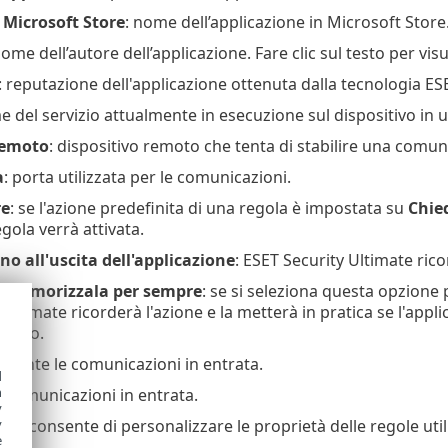
 Microsoft Store
: nome dell’applicazione in Microsoft Store
nome dell’autore dell’applicazione. Fare clic sul testo per vis
: reputazione dell'applicazione ottenuta dalla tecnologia ES
e del servizio attualmente in esecuzione sul dispositivo in u
remoto
: dispositivo remoto che tenta di stabilire una comuni
a
: porta utilizzata per le comunicazioni.
re
: se l'azione predefinita di una regola è impostata su
Chie
egola verrà attivata.
o all'uscita dell'applicazione
: ESET Security Ultimate rico
e memorizzala per sempre
: se si seleziona questa opzion
 Ultimate ricorderà l'azione e la metterà in pratica se l'ap
emoto.
onsente le comunicazioni in entrata.
d
h
e comunicazioni in entrata.
y
ola
: consente di personalizzare le proprietà delle regole util
y
e