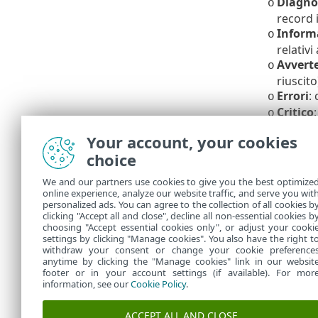
Diagno
o
record 
Inform
o
relativi
Avvert
o
riuscito
Errori
:
o
Critico
o
Sui sistemi m
Your account, your cookies
selezionati d
choice
dell’account p
desktop.
We and our partners use cookies to give you the best optimize
online experience, analyze our website traffic, and serve you wit
Consenti di v
personalized ads. You can agree to the collection of all cookies b
accessibili n
clicking "Accept all and close", decline all non-essential cookies b
choosing "Accept essential cookies only", or adjust your cooki
settings by clicking "Manage cookies". You also have the right t
withdraw your consent or change your cookie preference
anytime by clicking the "Manage cookies" link in our websit
footer or in your account settings (if available). For mor
information, see our
Cookie Policy
.
ACCEPT ALL AND CLOSE