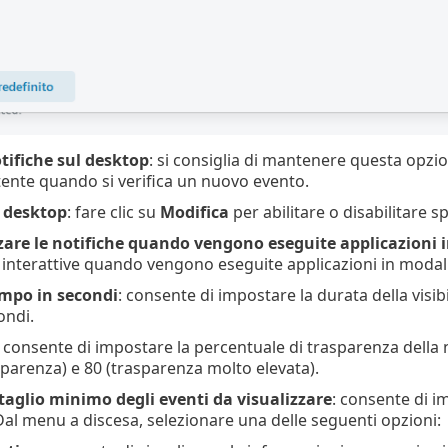
tifiche sul desktop
: si consiglia di mantenere questa opzio
tente quando si verifica un nuovo evento.
l desktop
: fare clic su
Modifica
per abilitare o disabilitare s
zare le notifiche quando vengono eseguite applicazioni 
 interattive quando vengono eseguite applicazioni in modal
empo in secondi
: consente di impostare la durata della visib
ondi.
: consente di impostare la percentuale di trasparenza della n
parenza) e 80 (trasparenza molto elevata).
ttaglio minimo degli eventi da visualizzare
: consente di imp
 Dal menu a discesa, selezionare una delle seguenti opzioni: