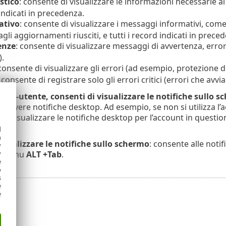
stico
: consente di visualizzare le informazioni necessarie ai
indicati in precedenza.
ativo
: consente di visualizzare i messaggi informativi, come
 agli aggiornamenti riusciti, e tutti i record indicati in prece
enze
: consente di visualizzare messaggi di avvertenza, erro
).
 consente di visualizzare gli errori (ad esempio, protezione do
: consente di registrare solo gli errori critici (errori che avv
ulti-utente, consenti di visualizzare le notifiche sullo 
i ricevere notifiche desktop. Ad esempio, se non si utilizza 
er visualizzare le notifiche desktop per l’account in questi
d
h
isualizzare le notifiche sullo schermo
: consente alle noti
y
el menu
ALT +Tab
.
y
e
o
s
e
e