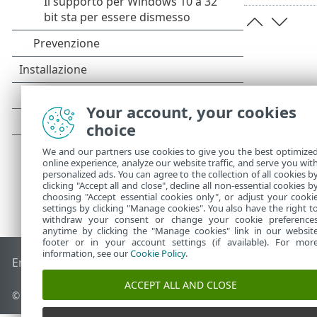
Your account, your cookies
choice
We and our partners use cookies to give you the best optimize
online experience, analyze our website traffic, and serve you wit
personalized ads. You can agree to the collection of all cookies b
clicking "Accept all and close", decline all non-essential cookies b
choosing "Accept essential cookies only", or adjust your cooki
settings by clicking "Manage cookies". You also have the right t
withdraw your consent or change your cookie preference
anytime by clicking the "Manage cookies" link in our websit
footer or in your account settings (if available). For mor
information, see our
Cookie Policy
.
End of Life
ESET Knowledge Base
Forum ESET
ESET Status 
ACCEPT ALL AND CLOSE
© 1992 - 2026 ESET, spol. s r.o. - Tutti i diritti riservati.