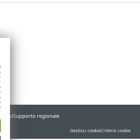
d
h
y
y
e
o
s
e
e
Portal
Supporto regionale
Gestisci cookie
Criterio cookie