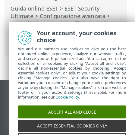
Guida online ESET
>
ESET Security
Ultimate
>
Configurazione avanzata
>
Protezioni
>
Protezione file system in
tempo reale
>
Esclusioni processi
>
Your account, your cookies
Aggiungi o modifica esclusioni dei
choice
processi
We and our partners use cookies to give you the best
optimized online experience, analyze our website traffic,
and serve you with personalized ads. You can agree to the
collection of all cookies by clicking "Accept all and close",
decline all non-essential cookies by choosing "Accept
essential cookies only", or adjust your cookie settings by
clicking "Manage cookies". You also have the right to
withdraw your consent or change your cookie preferences
anytime by clicking the "Manage cookies" link in our website
Visualizza sito desktop
footer or in your account settings (if available). For more
information, see our
Cookie Policy
.
End of Life
ESET Knowledge Base
ACCEPT ALL AND CLOSE
Forum ESET
ESET Status Portal
ACCEPT ESSENTIAL COOKIES ONLY
Supporto regionale