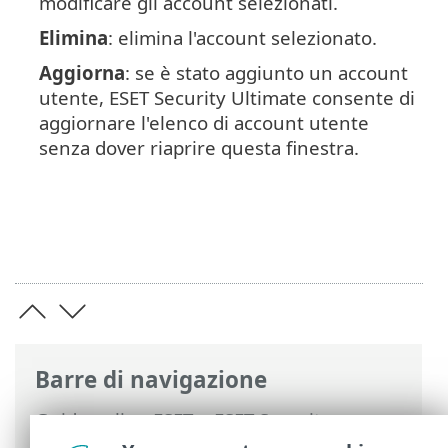
modificare gli account selezionati.
Elimina
: elimina l'account selezionato.
Aggiorna
: se è stato aggiunto un account
utente, ESET Security Ultimate consente di
aggiornare l'elenco di account utente
senza dover riaprire questa finestra.
Barre di navigazione
Guida online ESET
>
ESET Security
Ultimate
>
Configurazione avanzata
>