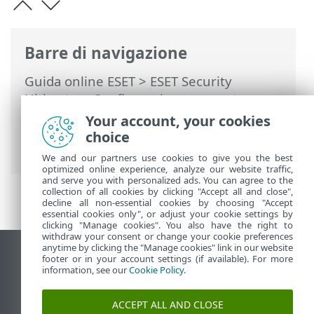
Barre di navigazione
Guida online ESET
>
ESET Security
Ultimate
>
Configurazione avanzata
>
Interfaccia utente
>
Modalità giocatore
>
Your account, your cookies
Applicazioni escluse dalla modalità
choice
giocatore
We and our partners use cookies to give you the best
optimized online experience, analyze our website traffic,
and serve you with personalized ads. You can agree to the
collection of all cookies by clicking "Accept all and close",
decline all non-essential cookies by choosing "Accept
essential cookies only", or adjust your cookie settings by
clicking "Manage cookies". You also have the right to
withdraw your consent or change your cookie preferences
anytime by clicking the "Manage cookies" link in our website
Visualizza sito desktop
footer or in your account settings (if available). For more
information, see our
Cookie Policy
.
End of Life
ESET Knowledge Base
ACCEPT ALL AND CLOSE
Forum ESET