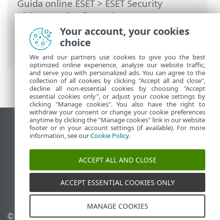
Guida online ESET
>
ESET Security
Ultimate
>
Configurazione avanzata
>
Protezioni
>
Protezione accesso Web
>
Your account, your cookies
Gestione dell’elenco di URL
> Elenco
choice
indirizzi
We and our partners use cookies to give you the best
optimized online experience, analyze our website traffic,
and serve you with personalized ads. You can agree to the
collection of all cookies by clicking "Accept all and close",
decline all non-essential cookies by choosing "Accept
essential cookies only", or adjust your cookie settings by
clicking "Manage cookies". You also have the right to
withdraw your consent or change your cookie preferences
anytime by clicking the "Manage cookies" link in our website
Visualizza sito desktop
footer or in your account settings (if available). For more
information, see our
Cookie Policy
.
End of Life
ESET Knowledge Base
ACCEPT ALL AND CLOSE
Forum ESET
ESET Status Portal
ACCEPT ESSENTIAL COOKIES ONLY
Supporto regionale
MANAGE COOKIES
© 1992 - 2026 ESET, spol. s
Gestisci cookie