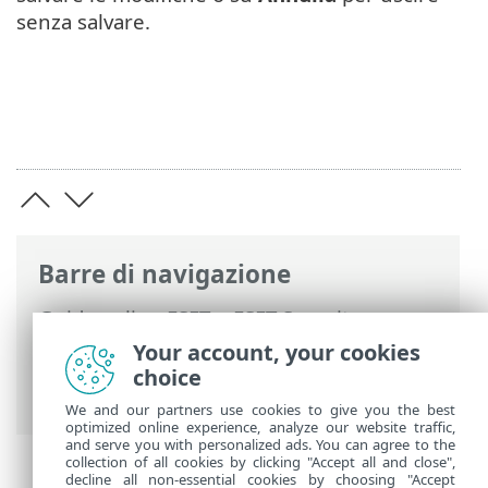
senza salvare.
Barre di navigazione
Guida online ESET
>
ESET Security
Ultimate
>
Configurazione avanzata
>
Your account, your cookies
Protezioni
>
SSL/TLS
> Regole di controllo
choice
dell’applicazione
We and our partners use cookies to give you the best
optimized online experience, analyze our website traffic,
and serve you with personalized ads. You can agree to the
collection of all cookies by clicking "Accept all and close",
decline all non-essential cookies by choosing "Accept