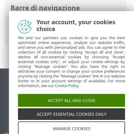
Barre di navigazione
Guida online ESET
>
ESET Security
Your account, your cookies
Ultimate
>
Configurazione avanzata
>
choice
Protezioni
> SSL/TLS
We and our partners use cookies to give you the best
optimized online experience, analyze our website traffic,
and serve you with personalized ads. You can agree to the
collection of all cookies by clicking "Accept all and close",
decline all non-essential cookies by choosing "Accept
essential cookies only", or adjust your cookie settings by
clicking "Manage cookies". You also have the right to
withdraw your consent or change your cookie preferences
anytime by clicking the "Manage cookies" link in our website
Visualizza sito desktop
footer or in your account settings (if available). For more
information, see our
Cookie Policy
.
End of Life
ESET Knowledge Base
ACCEPT ALL AND CLOSE
Forum ESET
ESET Status Portal
ACCEPT ESSENTIAL COOKIES ONLY
Supporto regionale
MANAGE COOKIES