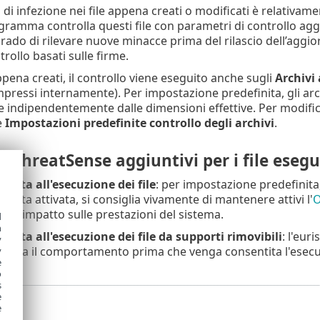
 di infezione nei file appena creati o modificati è relativame
gramma controlla questi file con parametri di controllo aggiu
grado di rilevare nuove minacce prima del rilascio dell’agg
rollo basati sulle firme.
appena creati, il controllo viene eseguito anche sugli
Archivi
pressi internamente). Per impostazione predefinita, gli archi
 e indipendentemente dalle dimensioni effettive. Per modifica
e
Impostazioni predefinite controllo degli archivi
.
 ThreatSense aggiuntivi per i file esegu
nzata all'esecuzione dei file
: per impostazione predefinita, 
 volta attivata, si consiglia vivamente di mantenere attivi l'
O
re l'impatto sulle prestazioni del sistema.
d
h
nzata all'esecuzione dei file da supporti rimovibili
: l'eur
y
 valuta il comportamento prima che venga consentita l'esecu
y
e
o
s
e
e