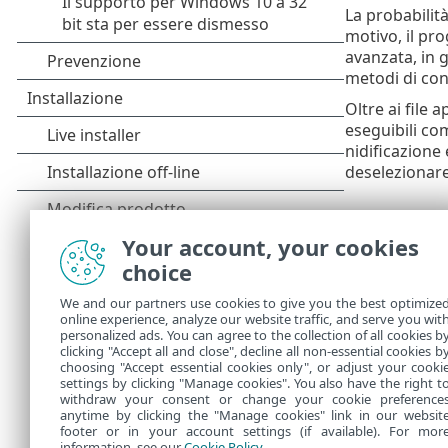
La probabilità
motivo, il pro
avanzata, in 
metodi di cont
Oltre ai file 
eseguibili com
nidificazione
deselezionar
Parametri
Your account, your cookies
Euristica ava
choice
avanzata
. Una
scopo di ridur
We and our partners use cookies to give you the best optimize
online experience, analyze our website traffic, and serve you wit
Euristica ava
personalized ads. You can agree to the collection of all cookies b
virtuale e ne
clicking "Accept all and close", decline all non-essential cookies b
choosing "Accept essential cookies only", or adjust your cooki
settings by clicking "Manage cookies". You also have the right t
withdraw your consent or change your cookie preference
anytime by clicking the "Manage cookies" link in our websit
footer or in your account settings (if available). For mor
information, see our
Cookie Policy
.