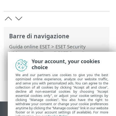
Barre di navigazione
Guida online ESET
>
ESET Security
Ultimate
>
Utilizzo di ESET Security
Ultimate
>
Strumenti
>
Seleziona
Your account, your cookies
campione per analisi
> Seleziona
choice
campione per analisi: sito sospetto
We and our partners use cookies to give you the best
optimized online experience, analyze our website traffic,
and serve you with personalized ads. You can agree to the
collection of all cookies by clicking "Accept all and close",
decline all non-essential cookies by choosing "Accept
essential cookies only", or adjust your cookie settings by
clicking "Manage cookies". You also have the right to
withdraw your consent or change your cookie preferences
anytime by clicking the "Manage cookies" link in our website
Visualizza sito desktop
footer or in your account settings (if available). For more