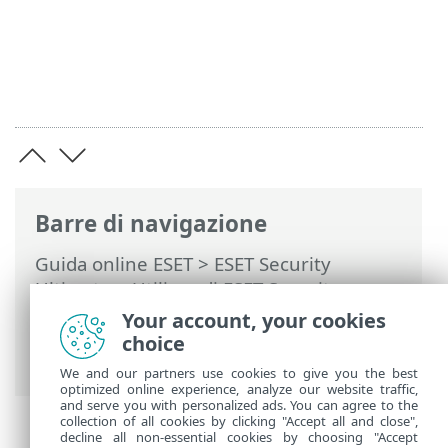
Barre di navigazione
Guida online ESET
>
ESET Security
Ultimate
>
Utilizzo di ESET Security
Ultimate
>
Strumenti
>
Seleziona
Your account, your cookies
campione per analisi
> Seleziona
choice
campione per analisi: altro
We and our partners use cookies to give you the best
optimized online experience, analyze our website traffic,
and serve you with personalized ads. You can agree to the
collection of all cookies by clicking "Accept all and close",
decline all non-essential cookies by choosing "Accept