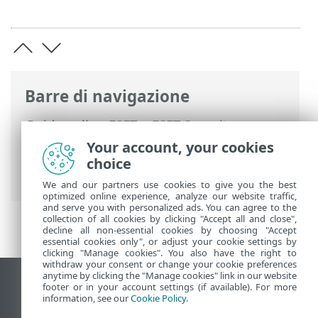
Barre di navigazione
Guida online ESET
>
ESET Security
Ultimate
>
Utilizzo di ESET Security
Your account, your cookies
Ultimate
>
Aggiornamento
> Finestra di
choice
dialogo - Riavvio necessario
We and our partners use cookies to give you the best
optimized online experience, analyze our website traffic,
and serve you with personalized ads. You can agree to the
collection of all cookies by clicking "Accept all and close",
decline all non-essential cookies by choosing "Accept
essential cookies only", or adjust your cookie settings by
clicking "Manage cookies". You also have the right to
withdraw your consent or change your cookie preferences
anytime by clicking the "Manage cookies" link in our website
Visualizza sito desktop
footer or in your account settings (if available). For more
information, see our
Cookie Policy
.
End of Life