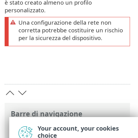
è stato creato almeno un profilo
personalizzato.
Una configurazione della rete non
corretta potrebbe costituire un rischio
per la sicurezza del dispositivo.
Barre di navigazione
Guida online ESET
>
ESET Security
Your account, your cookies
Ultimate
>
Avvio
> Configura protezione
choice