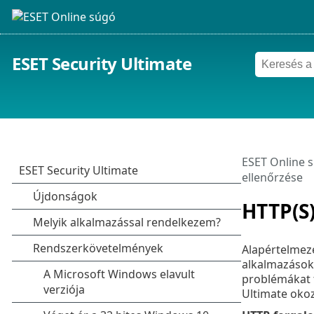
ESET Security Ultimate
ESET Online 
ellenőrzése
HTTP(S)
Alapértelmezé
alkalmazások 
problémákat t
Ultimate okoz