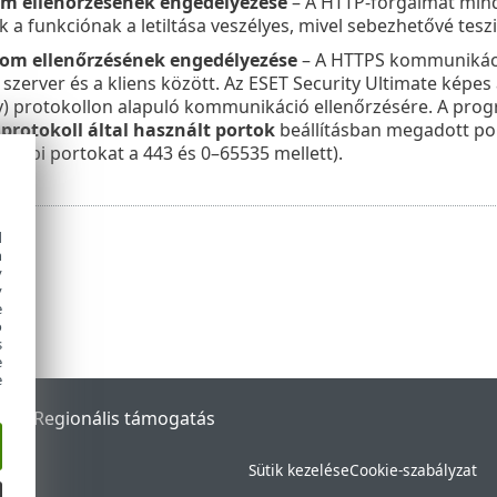
om ellenőrzésének engedélyezése
– A HTTP-forgalmat mindi
k a funkciónak a letiltása veszélyes, mivel sebezhetővé tes
lom ellenőrzésének engedélyezése
– A HTTPS kommunikációt
 szerver és a kliens között. Az ESET Security Ultimate képes
y) protokollon alapuló kommunikáció ellenőrzésére. A prog
protokoll által használt portok
beállításban megadott por
ábbi portokat a 443 és 0–65535 mellett).
d
h
y
y
e
o
s
e
e
rtal
Regionális támogatás
Sütik kezelése
Cookie-szabályzat