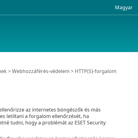
Magyar
mek
>
Webhozzáférés-védelem
> HTTP(S)-forgalom
 ellenőrizze az internetes böngészők és más
 letiltani a forgalom ellenőrzését, ha
etné tudni, hogy a problémát az ESET Security