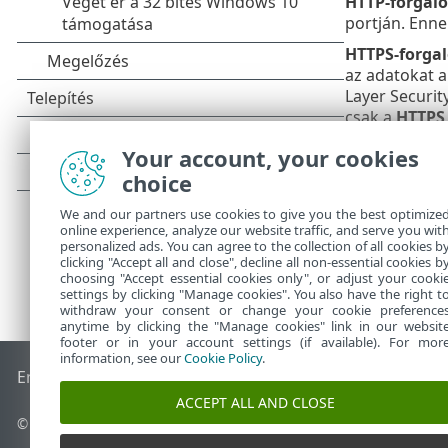
HTTP-forgal
portján. Enne
HTTPS-forga
az adatokat a
Layer Securit
csak a
HTTPS 
(megadhat tov
Your account, your cookies
choice
We and our partners use cookies to give you the best optimize
online experience, analyze our website traffic, and serve you wit
personalized ads. You can agree to the collection of all cookies b
clicking "Accept all and close", decline all non-essential cookies b
choosing "Accept essential cookies only", or adjust your cooki
settings by clicking "Manage cookies". You also have the right t
withdraw your consent or change your cookie preference
anytime by clicking the "Manage cookies" link in our websit
footer or in your account settings (if available). For mor
information, see our
Cookie Policy
.
End of Life
Az ESET tudásbázisa
ESET Fórum
ESET Status Po
ACCEPT ALL AND CLOSE
© 1992 - 2026 ESET, spol. s r.o. – Minden jog fenntartva.