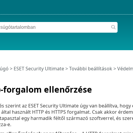
súgó
>
ESET Security Ultimate
>
További beállítások
>
Védel
-forgalom ellenőrzése
s szerint az ESET Security Ultimate úgy van beállítva, hogy
által használt HTTP és HTTPS forgalmat. Csak akkor érdemes
apasztal egy harmadik féltől származó szoftverrel, és szer
za-e.