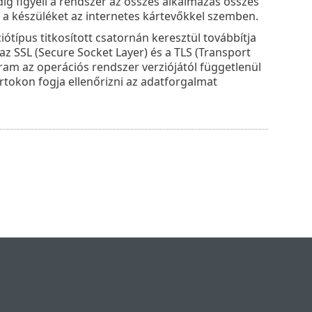
g figyeli a rendszer az összes alkalmazás összes
zi a készüléket az internetes kártevőkkel szemben.
ípus titkosított csatornán keresztül továbbítja
 az SSL (Secure Socket Layer) és a TLS (Transport
ram az operációs rendszer verziójától függetlenül
tokon fogja ellenőrizni az adatforgalmat