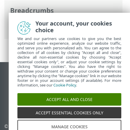
Breadcrumbs
ESET Online súgó
>
ESET Security
Your account, your cookies
Ultimate
>
További beállítások
choice
We and our partners use cookies to give you the best
optimized online experience, analyze our website traffic,
and serve you with personalized ads. You can agree to the
collection of all cookies by clicking "Accept all and close",
decline all non-essential cookies by choosing "Accept
essential cookies only", or adjust your cookie settings by
clicking "Manage cookies". You also have the right to
withdraw your consent or change your cookie preferences
Asztali webhely megtekintése
anytime by clicking the "Manage cookies" link in our website
footer or in your account settings (if available). For more
End of Life
information, see our
Cookie Policy
.
Az ESET tudásbázisa
ESET Fórum
ACCEPT ALL AND CLOSE
ESET Status Portal
Regionális támogatás
ACCEPT ESSENTIAL COOKIES ONLY
© 1992 - 2026 ESET, spol. s
Sütik kezelése
MANAGE COOKIES