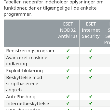
Tabellen nedenfor indeholder oplysninger om
funktioner, der er tilgængelige i de enkelte
programmer.
ESET
ESET
NOD32
Internet
Antivirus
Security
Se
Pr
Registreringsprogram
✔
✔
Avanceret maskinel
✔
✔
indlæring
Exploit-blokering
✔
✔
Beskyttelse mod
✔
✔
scriptbaserede
angreb
Anti-Phishing
✔
✔
Internetbeskyttelse
✔
✔