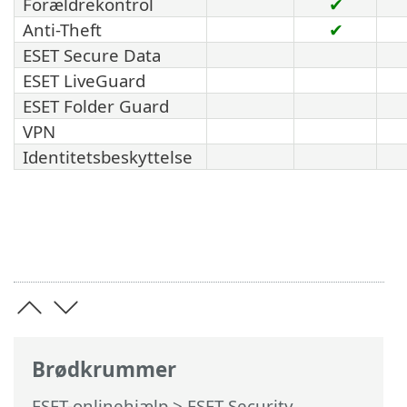
Forældrekontrol
✔
Anti-Theft
✔
ESET Secure Data
ESET LiveGuard
ESET Folder Guard
VPN
Identitetsbeskyttelse
Brødkrummer
ESET-onlinehjælp
>
ESET Security