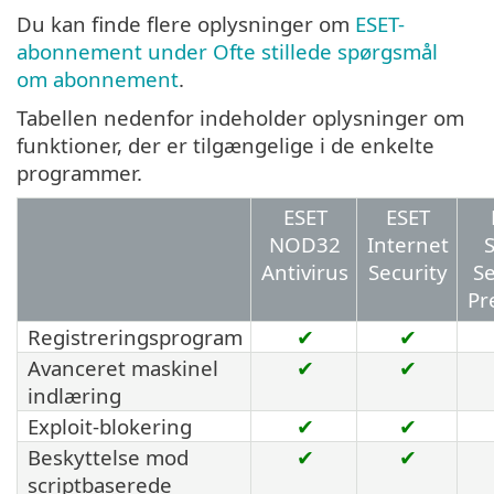
Du kan finde flere oplysninger om
ESET-
abonnement under Ofte stillede spørgsmål
om abonnement
.
Tabellen nedenfor indeholder oplysninger om
funktioner, der er tilgængelige i de enkelte
programmer.
ESET
ESET
NOD32
Internet
Antivirus
Security
Se
Pr
Registreringsprogram
✔
✔
Avanceret maskinel
✔
✔
indlæring
Exploit-blokering
✔
✔
Beskyttelse mod
✔
✔
scriptbaserede