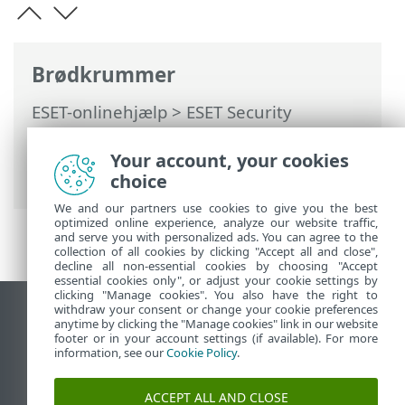
Brødkrummer
ESET-onlinehjælp
>
ESET Security
Ultimate
>
Arbejde med ESET Security
Ultimate
>
Enhedsscanning
>
Your account, your cookies
Startprogram til tilpasset scanning
choice
We and our partners use cookies to give you the best
optimized online experience, analyze our website traffic,
and serve you with personalized ads. You can agree to the
collection of all cookies by clicking "Accept all and close",
decline all non-essential cookies by choosing "Accept
essential cookies only", or adjust your cookie settings by
clicking "Manage cookies". You also have the right to
withdraw your consent or change your cookie preferences
Vis computerwebsted
anytime by clicking the "Manage cookies" link in our website
footer or in your account settings (if available). For more
End of Life
information, see our
Cookie Policy
.
ESET-vidensbase
ESET-forum
ACCEPT ALL AND CLOSE