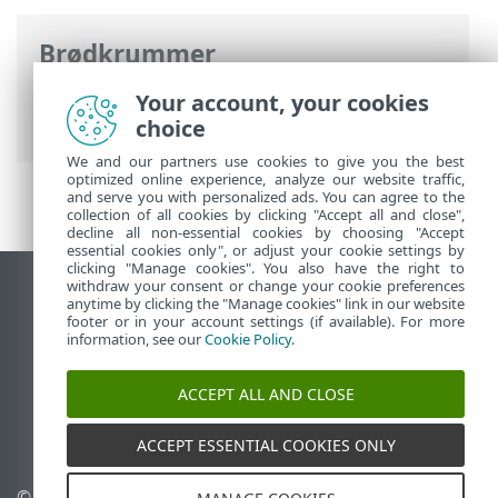
Brødkrummer
ESET-onlinehjælp
>
ESET Security
Your account, your cookies
Ultimate
>
Introduktion
> Profiler
choice
We and our partners use cookies to give you the best
optimized online experience, analyze our website traffic,
and serve you with personalized ads. You can agree to the
collection of all cookies by clicking "Accept all and close",
decline all non-essential cookies by choosing "Accept
essential cookies only", or adjust your cookie settings by
clicking "Manage cookies". You also have the right to
withdraw your consent or change your cookie preferences
Vis computerwebsted
anytime by clicking the "Manage cookies" link in our website
footer or in your account settings (if available). For more
End of Life
information, see our
Cookie Policy
.
ESET-vidensbase
ESET-forum
ACCEPT ALL AND CLOSE
ESET Status Portal
Regional support
ACCEPT ESSENTIAL COOKIES ONLY
© 1992 - 2026 ESET, spol. s
Administrer cookies