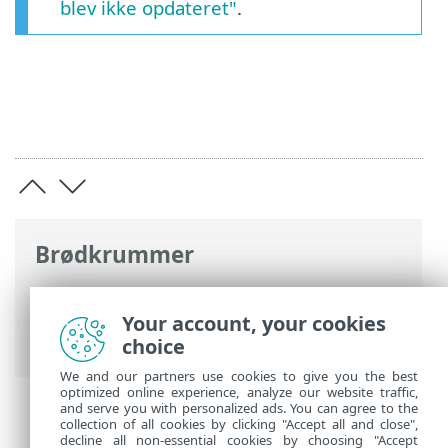
blev ikke opdateret"
.
Brødkrummer
ESET-onlinehjælp
>
ESET Security
Ultimate
>
Arbejde med ESET Security
Your account, your cookies
Ultimate
> Opdatering
choice
We and our partners use cookies to give you the best
optimized online experience, analyze our website traffic,
and serve you with personalized ads. You can agree to the
collection of all cookies by clicking "Accept all and close",
decline all non-essential cookies by choosing "Accept