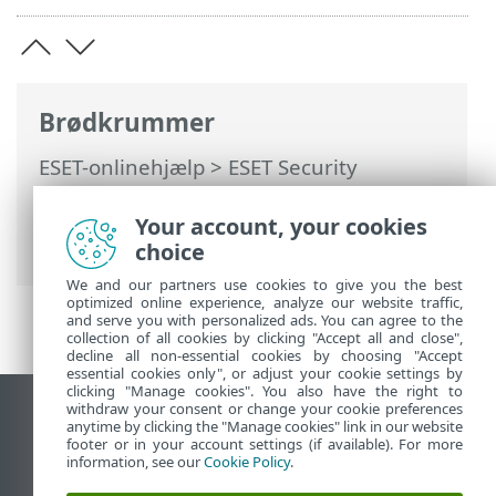
Brødkrummer
ESET-onlinehjælp
>
ESET Security
Ultimate
>
Arbejde med ESET Security
Ultimate
>
Opdatering
> Dialogvindue –
Your account, your cookies
Enheden skal genstartes
choice
We and our partners use cookies to give you the best
optimized online experience, analyze our website traffic,
and serve you with personalized ads. You can agree to the
collection of all cookies by clicking "Accept all and close",
decline all non-essential cookies by choosing "Accept
essential cookies only", or adjust your cookie settings by
clicking "Manage cookies". You also have the right to
withdraw your consent or change your cookie preferences
Vis computerwebsted
anytime by clicking the "Manage cookies" link in our website
footer or in your account settings (if available). For more
End of Life
information, see our
Cookie Policy
.
ESET-vidensbase