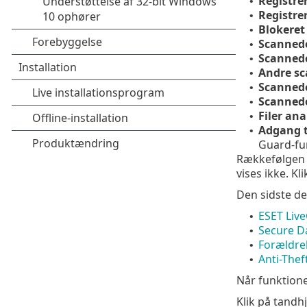
Registre
•
Registre
•
Blokeret
•
Scanned
•
Scanned
•
Andre sc
•
Scanned
•
Scannede
•
Filer an
•
Adgang t
•
Guard-fu
Rækkefølgen a
vises ikke. Kl
Den sidste de
ESET Liv
•
Secure D
•
Forældre
•
Anti-Thef
•
Når funktione
Klik på tandh