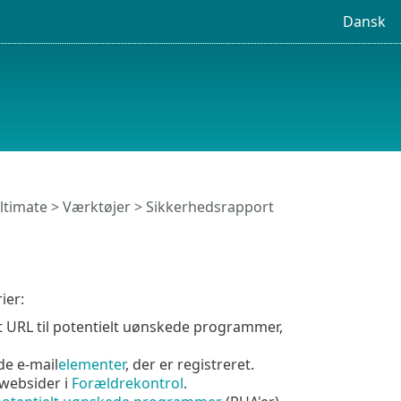
Dansk
ltimate
>
Værktøjer
> Sikkerhedsrapport
ier:
et URL til potentielt uønskede programmer,
ede e-mail
elementer
, der er registreret.
 websider i
Forældrekontrol
.