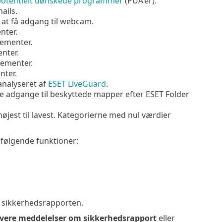
potentielt uønskede programmer
(PUA'er).
ails.
 at få adgang til webcam.
nter.
lementer.
nter.
lementer.
nter.
 analyseret af
ESET LiveGuard
.
de adgange til beskyttede mapper efter ESET Folder
jest til lavest. Kategorierne med nul værdier
 følgende funktioner:
i sikkerhedsrapporten.
ivere meddelelser om sikkerhedsrapport
eller