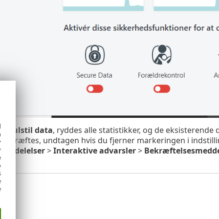
d
er
Nulstil data
, ryddes alle statistikker, og de eksisterend
h
 bekræftes, undtagen hvis du fjerner markeringen i indstil
y
Meddelelser
>
Interaktive advarsler
>
Bekræftelsesmedde
y
e
o
s
e
e