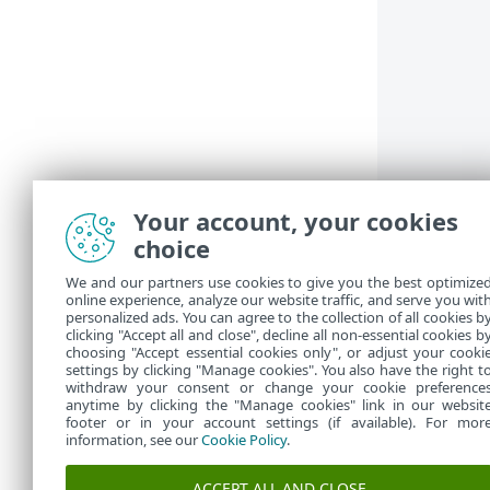
Your account, your cookies
choice
We and our partners use cookies to give you the best optimize
Hvis du vælg
online experience, analyze our website traffic, and serve you wit
handling skal
personalized ads. You can agree to the collection of all cookies b
opsætning
>
clicking "Accept all and close", decline all non-essential cookies b
choosing "Accept essential cookies only", or adjust your cooki
settings by clicking "Manage cookies". You also have the right t
withdraw your consent or change your cookie preference
anytime by clicking the "Manage cookies" link in our websit
footer or in your account settings (if available). For mor
information, see our
Cookie Policy
.
ACCEPT ALL AND CLOSE