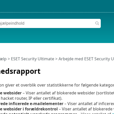
jælp
>
ESET Security Ultimate
>
Arbejde med ESET Security U
hedsrapport
n giver et overblik over statistikkerne for følgende kategor
e websider
– Viser antallet af blokerede websider (sortlist
hacket router, IP eller certifikat).
rede inficerede e-mailelementer
– Viser antallet af inficer
e websider i forældrekontrol
– Viser antallet af blokerede