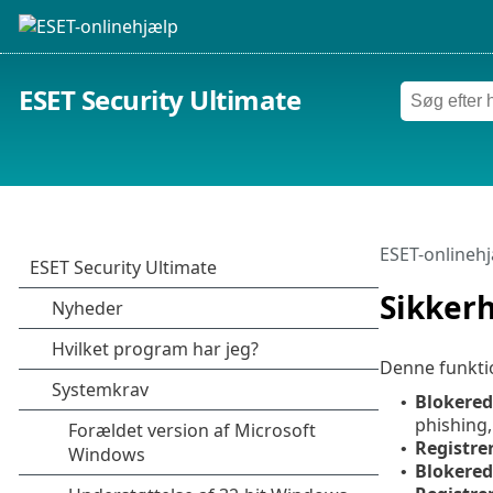
ESET Security Ultimate
ESET-onlineh
Sikker
Denne funktio
Blokered
•
phishing, 
Registre
•
Blokered
•