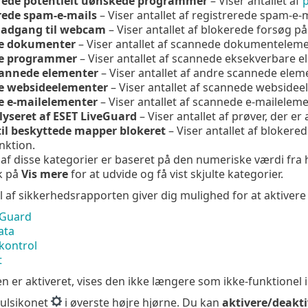
rede potentielt uønskede programmer
– Viser antallet af
rede spam-e-mails
– Viser antallet af registrerede spam-e-m
 adgang til webcam
– Viser antallet af blokerede forsøg på
e dokumenter
– Viser antallet af scannede dokumenteleme
e programmer
– Viser antallet af scannede eksekverbare e
annede elementer
– Viser antallet af andre scannede eleme
e websideelementer
– Viser antallet af scannede websidee
 e-mailelementer
– Viser antallet af scannede e-maileleme
alyseret af ESET LiveGuard
– Viser antallet af prøver, der er
il beskyttede mapper blokeret
– Viser
antallet af blokere
nktion.
f disse kategorier er baseret på den numeriske værdi fra hø
ik på
Vis mere
for at udvide og få vist skjulte kategorier.
l af sikkerhedsrapporten giver dig mulighed for at aktivere
eGuard
ata
kontrol
t
n er aktiveret, vises den ikke længere som ikke-funktionel 
julsikonet
i øverste højre hjørne. Du kan
aktivere/deakt