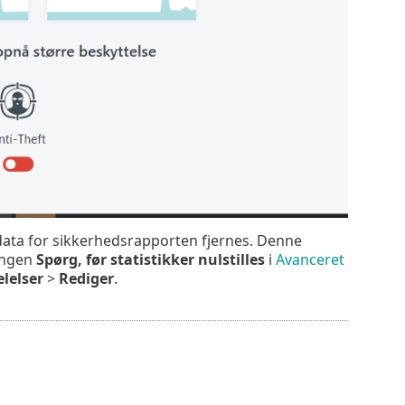
e data for sikkerhedsrapporten fjernes. Denne
lingen
Spørg, før statistikker nulstilles
i
Avanceret
lelser
>
Rediger
.