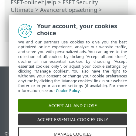
ESET-onlinehjælp
>
ESET Security
Ultimate
>
Avanceret opsætning
>
Beskyttelse
>
Netværksbeskyttelse
>
Firewall
>
Firewallregler
> Tilføjelse eller
Your account, your cookies
redigering af firewallregler
choice
We and our partners use cookies to give you the best
optimized online experience, analyze our website traffic,
and serve you with personalized ads. You can agree to the
collection of all cookies by clicking "Accept all and close",
decline all non-essential cookies by choosing "Accept
essential cookies only", or adjust your cookie settings by
clicking "Manage cookies". You also have the right to
withdraw your consent or change your cookie preferences
Vis computerwebsted
anytime by clicking the "Manage cookies" link in our website
footer or in your account settings (if available). For more
End of Life
information, see our
Cookie Policy
.
ESET-vidensbase
ESET-forum
ACCEPT ALL AND CLOSE
ESET Status Portal
Regional support
ACCEPT ESSENTIAL COOKIES ONLY
© 1992 - 2026 ESET, spol. s
Administrer cookies
MANAGE COOKIES