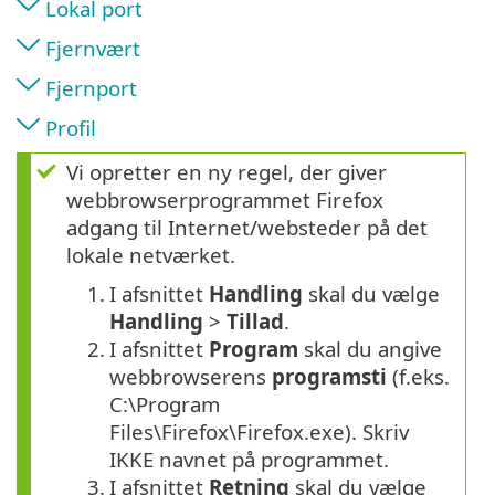
Lokal port
Fjernvært
Fjernport
Profil
Vi opretter en ny regel, der giver
webbrowserprogrammet Firefox
adgang til Internet/websteder på det
lokale netværket.
1.
I afsnittet
Handling
skal du vælge
Handling
>
Tillad
.
2.
I afsnittet
Program
skal du angive
webbrowserens
programsti
(f.eks.
C:\Program
Files\Firefox\Firefox.exe). Skriv
IKKE navnet på programmet.
3.
I afsnittet
Retning
skal du vælge