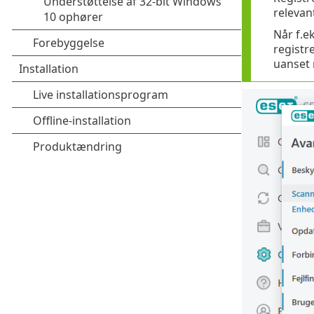
relevan
Når f.e
registre
uanset 