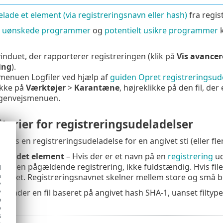
lade et element (via registreringsnavn eller hash)
fra regis
lt uønskede programmer
og
potentielt usikre programmer
k
induet, der rapporterer registreringen (klik på
Vis avancer
ing
).
menuen Logfiler ved hjælp af
guiden Opret registreringsud
ikke på
Værktøjer
>
Karantæne
, højreklikke på den fil, de
 genvejsmenuen.
terier for registreringsudeladelser
æns en registreringsudeladelse for en angivet sti (eller fler
 fundet element
– Hvis der er et navn på en
registrering
ud
for den pågældende registrering, ikke fuldstændig. Hvis fi
d
h
res det. Registreringsnavnet skelner mellem store og små b
y
delader en fil baseret på angivet hash SHA-1, uanset filtype,
y
e
o
s