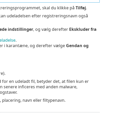
treringsprogrammet, skal du klikke på
Tilføj
.
an udeladelsen efter registreringsnavn også
ede indstillinger
, og vælg derefter
Ekskluder fra
eladelse
.
r er i karantæne, og derefter vælge
Gendan og
e).
 for en udeladt fil, betyder det, at filen kun er
len senere inficeres med anden malware,
ogstaver.
 placering, navn eller filtypenavn.