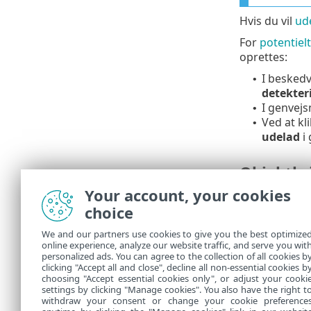
Hvis du vil
ude
For
potentie
oprettes:
I beskedv
•
detekter
I genvejs
•
Ved at kl
•
udelad
i
Objektkri
Your account, your cookies
Sti
– Begr
•
choice
Navn på
•
udeladt 
We and our partners use cookies to give you the best optimize
online experience, analyze our website traffic, and serve you wit
registre
personalized ads. You can agree to the collection of all cookies b
Hash
– U
clicking "Accept all and close", decline all non-essential cookies b
•
choosing "Accept essential cookies only", or adjust your cooki
settings by clicking "Manage cookies". You also have the right t
withdraw your consent or change your cookie preference