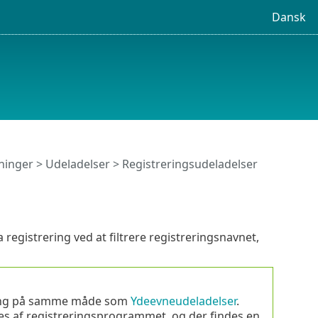
Dansk
ninger
>
Udeladelser
> Registreringsudeladelser
registrering ved at filtrere registreringsnavnet,
nning på samme måde som
Ydeevneudeladelser
.
es af registreringsprogrammet, og der findes en