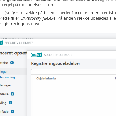
t regel på udeladelseslisten.
ks. (se første række på billedet nedenfor) et element reg
rede fil er
C:\Recovery\file.exe
. På anden række udelades alle 
registreringens navn.