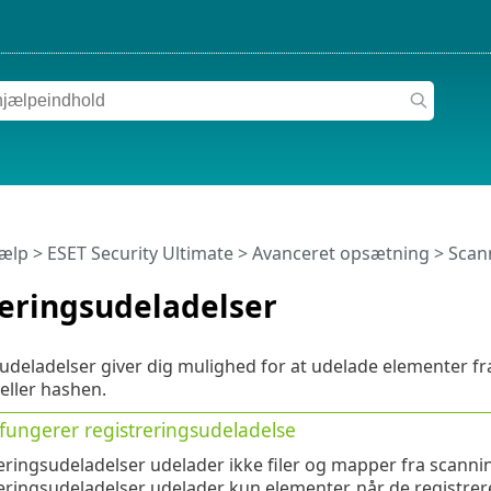
jælp
>
ESET Security Ultimate
>
Avanceret opsætning
>
Scan
reringsudeladelser
udeladelser giver dig mulighed for at udelade elementer fra 
eller hashen.
fungerer registreringsudeladelse
eringsudeladelser udelader ikke filer og mapper fra sca
eringsudeladelser udelader kun elementer, når de registrer