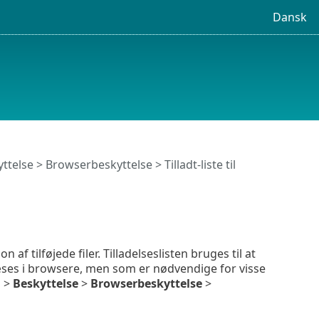
Dansk
ttelse
>
Browserbeskyttelse
> Tilladt-liste til
n af tilføjede filer. Tilladelseslisten bruges til at
ndlæses i browsere, men som er nødvendige for visse
g
>
Beskyttelse
>
Browserbeskyttelse
>