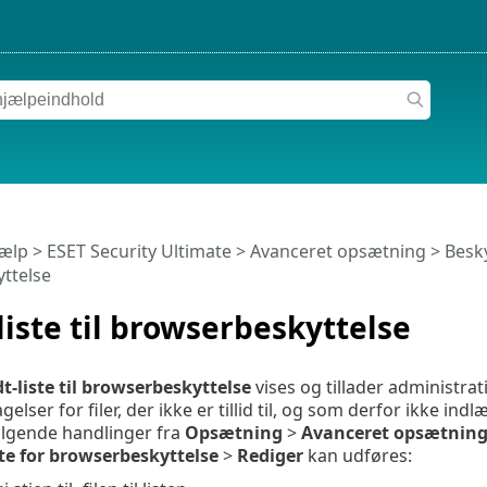
jælp
>
ESET Security Ultimate
>
Avanceret opsætning
>
Besky
ttelse
-liste til browserbeskyttelse
dt-liste til browserbeskyttelse
vises og tillader administratio
elser for filer, der ikke er tillid til, og som derfor ikke i
ølgende handlinger fra
Opsætning
>
Avanceret opsætnin
ste for browserbeskyttelse
>
Rediger
kan udføres: