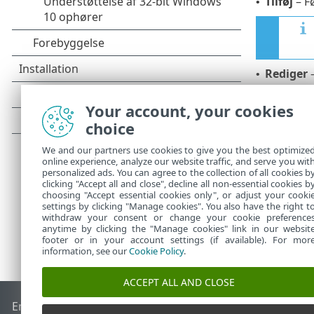
Tilføj
– Føj
•
Rediger
–
•
Slet
– Fje
•
Your account, your cookies
Importé
•
choice
Eksporté
•
We and our partners use cookies to give you the best optimize
online experience, analyze our website traffic, and serve you wit
personalized ads. You can agree to the collection of all cookies b
clicking "Accept all and close", decline all non-essential cookies b
choosing "Accept essential cookies only", or adjust your cooki
settings by clicking "Manage cookies". You also have the right t
withdraw your consent or change your cookie preference
anytime by clicking the "Manage cookies" link in our websit
footer or in your account settings (if available). For mor
information, see our
Cookie Policy
.
ACCEPT ALL AND CLOSE
End of Life
ESET-vidensbase
ESET-forum
ESET Status Porta