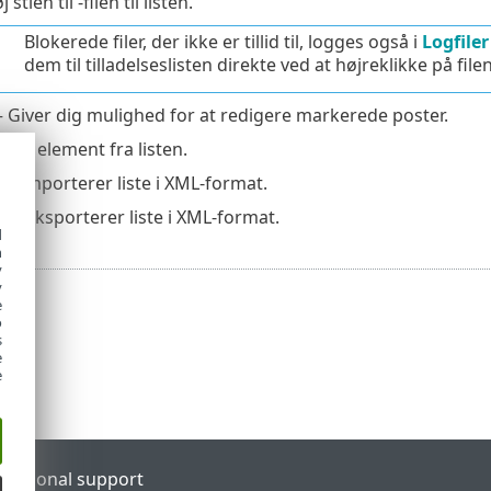
 stien til -filen til listen.
Blokerede filer, der ikke er tillid til, logges også i
Logfiler
dem til tilladelseslisten direkte ved at højreklikke på filen
 Giver dig mulighed for at redigere markerede poster.
rner element fra listen.
r
– Importerer liste i XML-format.
r
– Eksporterer liste i XML-format.
d
h
y
y
e
o
s
e
e
l
Regional support