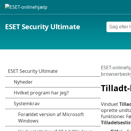
ESET Security Ultimate
ESET-onlineh
browserbesky
Tilladt
Vinduet
Tilla
oprette undtag
funktioner. F
Tilladelsesli