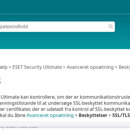
jælp
>
ESET Security Ultimate
>
Avanceret opsætning
>
Besky
S
 Ultimate kan kontrollere, om der er kommunikationstrusle
anningstilstande til at undersøge SSL-beskyttet kommunikatio
ller certifikater, der er udeladt fra kontrol af SSL-beskytte
 skal du åbne
Avanceret opsætning
>
Beskyttelser
>
SSL/TLS