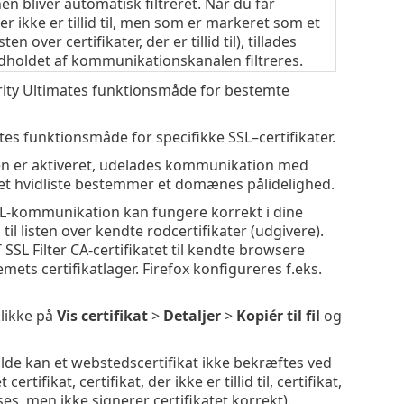
 bliver automatisk filtreret. Når du får
er ikke er tillid til, men som er markeret som et
sten over certifikater, der er tillid til), tillades
holdet af kommunikationskanalen filtreres.
urity Ultimates funktionsmåde for bestemte
tes funktionsmåde for specifikke SSL–certifikater.
gen er aktiveret, udelades kommunikation med
gget hvidliste bestemmer et domænes pålidelighed.
SL-kommunikation kan fungere korrekt i dine
 til listen over kendte rodcertifikater (udgivere).
SSL Filter CA-certifikatet til kendte browsere
emets certifikatlager. Firefox konfigureres f.eks.
klikke på
Vis certifikat
>
Detaljer
>
Kopiér til fil
og
ælde kan et webstedscertifikat ikke bekræftes ved
tifikat, certifikat, der ikke er tillid til, certifikat,
es, men ikke signerer certifikatet korrekt).