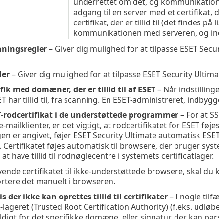
underrettet om det, og kommunikationen
adgang til en server med et certifikat, d
certifikat, der er tillid til (det findes på li
kommunikationen med serveren, og ind
ningsregler
– Giver dig mulighed for at tilpasse ESET Sec
ler
– Giver dig mulighed for at tilpasse ESET Security Ultima
fik med domæner, der er tillid til af ESET
– Når indstillin
 har tillid til, fra scanning. En ESET-administreret, indby
T-rodcertifikat i de understøttede programmer
– For at S
mailklienter, er det vigtigt, at rodcertifikatet for ESET føjes
gen er angivet, føjer ESET Security Ultimate automatisk ESET 
. Certifikatet føjes automatisk til browsere, der bruger syst
 at have tillid til rodnøglecentre i systemets certificatlager.
nvende certifikatet til ikke-understøttede browsere, skal du 
rtere det manuelt i browseren.
s der ikke kan oprettes tillid til certifikater
– I nogle tilf
ageret (Trusted Root Certification Authority) (f.eks. udløbet cer
ldigt for det specifikke domæne, eller signatur, der kan pars