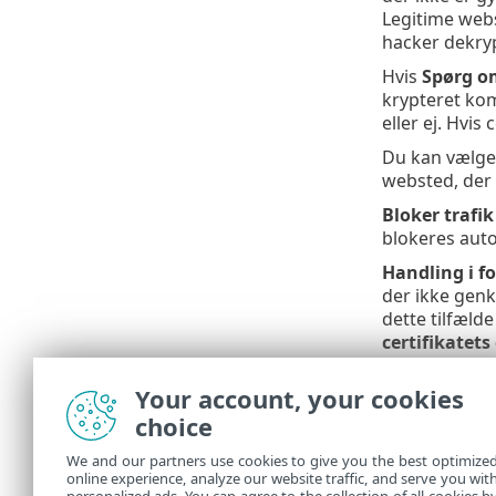
Legitime webst
hacker dekryp
Hvis
Spørg om
krypteret kom
eller ej. Hvis
Du kan vælg
websted, der br
Bloker trafi
blokeres aut
Handling i f
der ikke genk
dette tilfælde
certifikatets
krypteret ko
Your account, your cookies
Illust
choice
Følgend
We and our partners use cookies to give you the best optimize
Cer
•
online experience, analyze our website traffic, and serve you wit