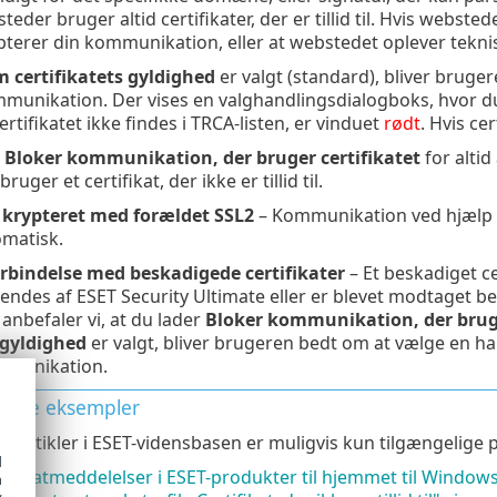
eder bruger altid certifikater, der er tillid til. Hvis websted
terer din kommunikation, eller at webstedet oplever tekni
 certifikatets gyldighed
er valgt (standard), bliver bruge
munikation. Der vises en valghandlingsdialogboks, hvor du ka
 certifikatet ikke findes i TRCA-listen, er vinduet
rødt
. Hvis cer
e
Bloker kommunikation, der bruger certifikatet
for altid
uger et certifikat, der ikke er tillid til.
k krypteret med forældet SSL2
– Kommunikation ved hjælp af
omatisk.
orbindelse med beskadigede certifikater
– Et beskadiget cer
endes af ESET Security Ultimate eller er blevet modtaget besk
 anbefaler vi, at du lader
Bloker kommunikation, der bruge
 gyldighed
er valgt, bliver brugeren bedt om at vælge en han
mmunikation.
rerede eksempler
e artikler i ESET-vidensbasen er muligvis kun tilgængelige 
d
tifikatmeddelelser i ESET-produkter til hjemmet til Window
h