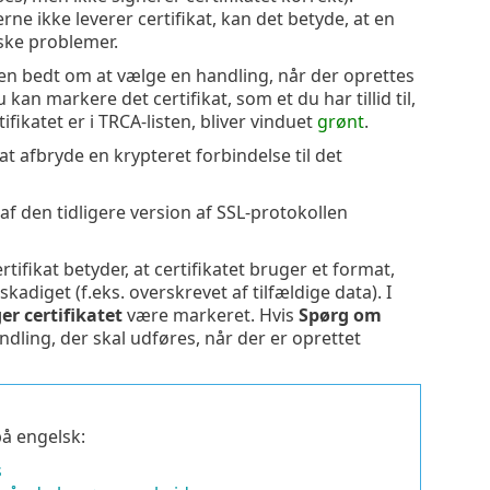
erne ikke leverer certifikat, kan det betyde, at en
ske problemer.
ren bedt om at vælge en handling, når der oprettes
n markere det certifikat, som et du har tillid til,
tifikatet er i TRCA-listen, bliver vinduet
grønt
.
 at afbryde en krypteret forbindelse til det
 den tidligere version af SSL-protokollen
tifikat betyder, at certifikatet bruger et format,
adiget (f.eks. overskrevet af tilfældige data). I
r certifikatet
være markeret. Hvis
Spørg om
dling, der skal udføres, når der er oprettet
på engelsk:
s