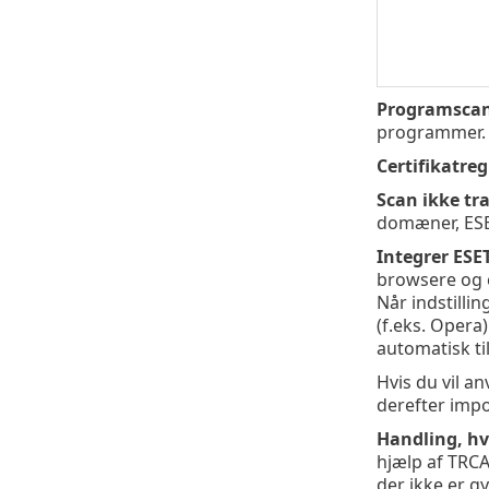
Programscan
programmer.
Certifikatreg
Scan ikke tra
domæner, ESET
Integrer ESE
browsere og e-
Når indstillin
(f.eks. Opera)
automatisk til
Hvis du vil a
derefter impo
Handling, hvi
hjælp af TRCA-l
der ikke er gy