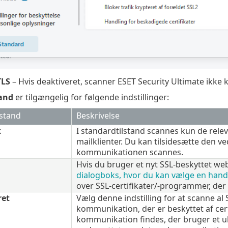
TLS
– Hvis deaktiveret, scanner ESET Security Ultimate ikke
tand
er tilgængelig for følgende indstillinger:
lstand
Beskrivelse
k
I standardtilstand scannes kun de rel
mailklienter. Du kan tilsidesætte den 
kommunikationen scannes.
Hvis du bruger et nyt SSL-beskyttet web
dialogboks, hvor du kan vælge en hand
over SSL-certifikater/-programmer, der 
ret
Vælg denne indstilling for at scanne a
kommunikation, der er beskyttet af certi
kommunikation findes, der bruger et uke