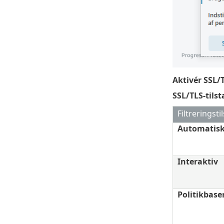
Aktivér SSL/
SSL/TLS-tils
Filtreringsti
Automatis
Interaktiv
Politikbase