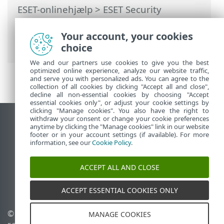
ESET-onlinehjælp
>
ESET Security
Ultimate
>
Ofte stillede spørgsmål
>
Sådan aktiverer du forældrekontrol på en
Your account, your cookies
konto
choice
We and our partners use cookies to give you the best
optimized online experience, analyze our website traffic,
and serve you with personalized ads. You can agree to the
collection of all cookies by clicking "Accept all and close",
decline all non-essential cookies by choosing "Accept
essential cookies only", or adjust your cookie settings by
clicking "Manage cookies". You also have the right to
withdraw your consent or change your cookie preferences
Vis computerwebsted
anytime by clicking the "Manage cookies" link in our website
footer or in your account settings (if available). For more
End of Life
information, see our
Cookie Policy
.
ESET-vidensbase
ESET-forum
ACCEPT ALL AND CLOSE
ESET Status Portal
Regional support
ACCEPT ESSENTIAL COOKIES ONLY
© 1992 - 2026 ESET, spol. s
Administrer cookies
MANAGE COOKIES