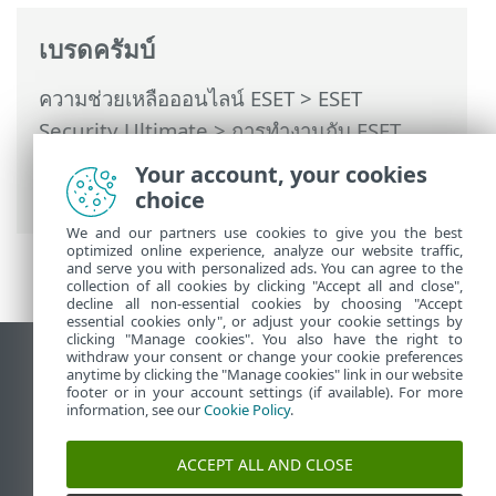
เบรดครัมบ์
ความช่วยเหลือออนไลน์ ESET
>
ESET
Security Ultimate
>
การทำงานกับ ESET
Security Ultimate
>
อัพเดท
> วิธีสร้าง
Your account, your cookies
งานการอัพเดท
choice
We and our partners use cookies to give you the best
optimized online experience, analyze our website traffic,
and serve you with personalized ads. You can agree to the
collection of all cookies by clicking "Accept all and close",
decline all non-essential cookies by choosing "Accept
essential cookies only", or adjust your cookie settings by
clicking "Manage cookies". You also have the right to
withdraw your consent or change your cookie preferences
ดูไซต์เดสก์ท็อป
anytime by clicking the "Manage cookies" link in our website
footer or in your account settings (if available). For more
End of Life
information, see our
Cookie Policy
.
ฐานความรู้ของ ESET
ฟอรัมของ ESET
ACCEPT ALL AND CLOSE
ESET Status Portal