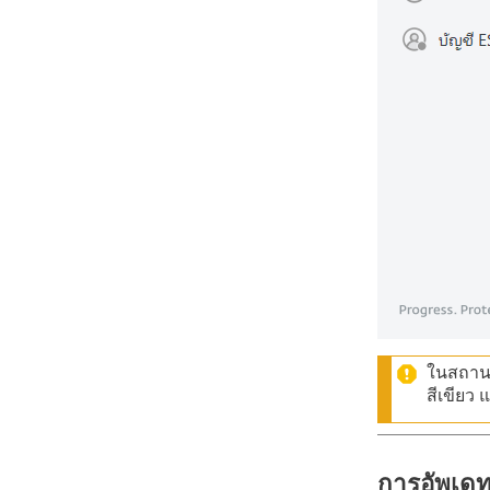
ในสถานก
สีเขียว 
การอัพเดทท