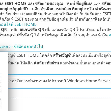
่อีเมล ESET HOME และรหัสผ่านของคุณ
– พิมพ์
ที่อยู่อีเมล
และ
รหัสผ
oogle
/
AppleID
– คลิก
ดำเนินการต่อด้วย
Google
หรือ
ดำเนินกา
้สำเร็จแล้วระบบจะเปลี่ยนเส้นทางคุณไปยังหน้าเว็บยืนยันของ E
ลิตภัณฑ์ ESET ของคุณ สำหรับข้อมูลเพิ่มเติมเกี่ยวกับการล็อคอินด
อออนไลน์ ESET HOME
ส QR
– คลิก
สแกนรหัส QR
เพื่อแสดงรหัส QR โปรดเปิดแอพโทรศัพ
ของคุณไปที่รหัส QR สำหรับข้อมูลเพิ่มเติม โปรดดูคำแนะนำใน
ค
มเหลว - ข้อผิดพลาดทั่วไป
ม่มีบัญชี ESET HOME ให้คลิก
สร้างบัญชี
เพื่อลงทะเบียนหรือดู
ืมรหัสผ่าน ให้คลิก
ฉันลืมรหัสผ่าน
และทำตามขั้นตอนบนหน้าจอ
d
h
eft ไม่รองรับการทำงานของ Microsoft Windows Home Server
y
y
e
o
s
e
e