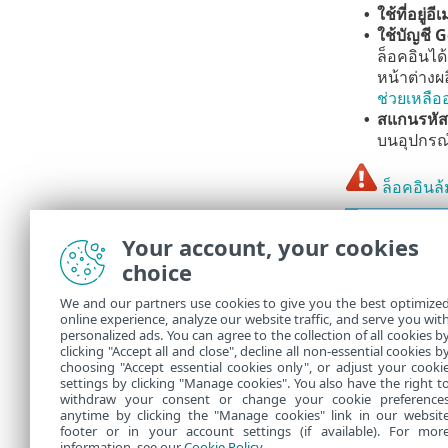
ใช้ที่อยู
•
ใช้บัญชี
G
•
ล็อคอินได
หน้าต่างผ
ช่วยเหลื
สแกนรหั
•
บนอุปกรณ์
ล็อคอินล้
หากคุณไ
Your account, your cookies
หากคุณล
choice
HOME
We and our partners use cookies to give you the best optimize
online experience, analyze our website traffic, and serve you wit
Anti-Th
personalized ads. You can agree to the collection of all cookies b
clicking "Accept all and close", decline all non-essential cookies b
choosing "Accept essential cookies only", or adjust your cooki
settings by clicking "Manage cookies". You also have the right t
withdraw your consent or change your cookie preference
anytime by clicking the "Manage cookies" link in our websit
footer or in your account settings (if available). For mor
information, see our
Cookie Policy
.