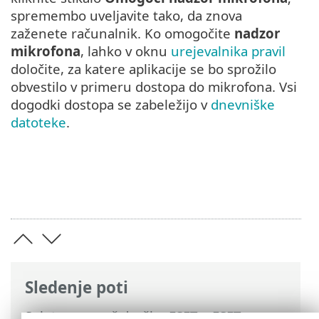
spremembo uveljavite tako, da znova
zaženete računalnik. Ko omogočite
nadzor
mikrofona
, lahko v oknu
urejevalnika pravil
določite, za katere aplikacije se bo sprožilo
obvestilo v primeru dostopa do mikrofona. Vsi
dogodki dostopa se zabeležijo v
dnevniške
datoteke
.
Sledenje poti
Spletna pomoč družbe ESET
>
ESET