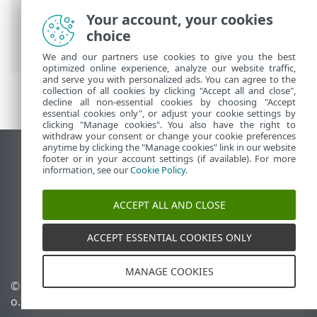
Security Ultimate
>
Napredne nastavitve
Your account, your cookies
>
Zaščite
>
Nadzor naprave
> Nadzor
choice
mikrofona
We and our partners use cookies to give you the best
optimized online experience, analyze our website traffic,
and serve you with personalized ads. You can agree to the
collection of all cookies by clicking "Accept all and close",
decline all non-essential cookies by choosing "Accept
essential cookies only", or adjust your cookie settings by
clicking "Manage cookies". You also have the right to
withdraw your consent or change your cookie preferences
anytime by clicking the "Manage cookies" link in our website
Prikaz mesta na namizju
footer or in your account settings (if available). For more
information, see our
Cookie Policy
.
End of Life
Zbirka znanja družbe ESET
ACCEPT ALL AND CLOSE
Forum družbe ESET
ESET Status Portal
ACCEPT ESSENTIAL COOKIES ONLY
Podpora v regiji
MANAGE COOKIES
© 1992 - 2025 ESET, spol. s r.
Upravljanje piškotkov
o. – Vse pravice pridržane.
Pravilnik o piškotkih