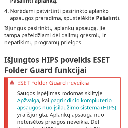
Pašalinti aplanką
.
4.
Norėdami patvirtinti pasirinkto aplanko
apsaugos praradimą, spustelėkite
Pašalinti
.
Išjungus pasirinktų aplankų apsaugą, jie
tampa pažeidžiami dėl galimų grėsmių ir
nepatikimų programų prieigos.
Išjungtos HIPS poveikis ESET
Folder Guard funkcijai
ESET Folder Guard neveikia
Saugos įspėjimas rodomas skiltyje
Apžvalga
, kai
pagrindinio kompiuterio
apsaugos nuo įsilaužimo sistema (HIPS)
yra išjungta. Aplankų apsauga nuo
neteisėtos prieigos neveikia. Dėl