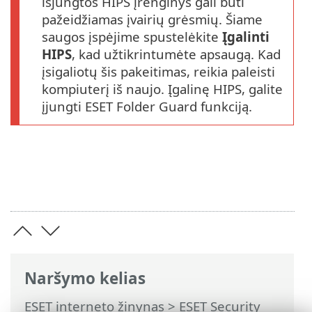
išjungtos HIPS įrenginys gali būti
pažeidžiamas įvairių grėsmių. Šiame
saugos įspėjime spustelėkite
Įgalinti
HIPS
, kad užtikrintumėte apsaugą. Kad
įsigaliotų šis pakeitimas, reikia paleisti
kompiuterį iš naujo. Įgalinę HIPS, galite
įjungti ESET Folder Guard funkciją.
Naršymo kelias
ESET interneto žinynas
>
ESET Security