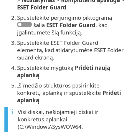
ESET Folder Guard
.
2.
Spustelėkite perjungimo piktogramą
šalia
ESET Folder Guard
, kad
įgalintumėte šią funkciją.
3.
Spustelėkite ESET Folder Guard
elementą, kad atidarytumėte ESET Folder
Guard ekraną.
4.
Spustelėkite mygtuką
Pridėti naują
aplanką
.
5.
Iš medžio struktūros pasirinkite
konkretų aplanką ir spustelėkite
Pridėti
aplanką
.
Visi diskai, nešiojamieji diskai ir
konkretūs aplankai
(C:\Windows\SysWOW64,