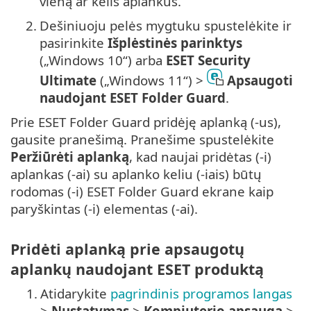
vieną ar kelis aplankus.
2.
Dešiniuoju pelės mygtuku spustelėkite ir
pasirinkite
Išplėstinės parinktys
(„Windows 10“) arba
ESET Security
Ultimate
(„Windows 11“) >
Apsaugoti
naudojant ESET Folder Guard
.
Prie ESET Folder Guard pridėję aplanką (-us),
gausite pranešimą. Pranešime spustelėkite
Peržiūrėti aplanką
, kad naujai pridėtas (-i)
aplankas (-ai) su aplanko keliu (-iais) būtų
rodomas (-i) ESET Folder Guard ekrane kaip
paryškintas (-i) elementas (-ai).
Pridėti aplanką prie apsaugotų
aplankų naudojant ESET produktą
1.
Atidarykite
pagrindinis programos langas
>
Nustatymas
>
Kompiuterio apsauga
>