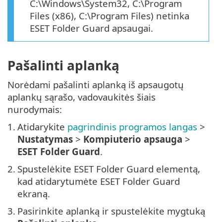
C:\Windows\System32, C:\Program
Files (x86), C:\Program Files) netinka
ESET Folder Guard apsaugai.
Pašalinti aplanką
Norėdami pašalinti aplanką iš apsaugotų
aplankų sąrašo, vadovaukitės šiais
nurodymais:
1.
Atidarykite
pagrindinis programos langas
>
Nustatymas
>
Kompiuterio apsauga
>
ESET Folder Guard
.
2.
Spustelėkite ESET Folder Guard elementą,
kad atidarytumėte ESET Folder Guard
ekraną.
3.
Pasirinkite aplanką ir spustelėkite mygtuką