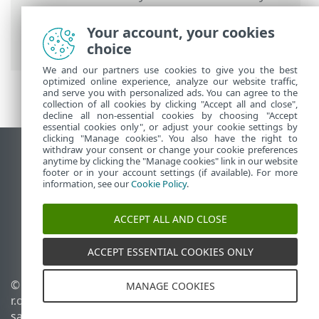
Ultimate
>
Darbas su ESET Security
Ultimate
>
Nustatymai
>
Kompiuterio
Your account, your cookies
apsauga
> ESET Folder Guard
choice
We and our partners use cookies to give you the best
optimized online experience, analyze our website traffic,
and serve you with personalized ads. You can agree to the
collection of all cookies by clicking "Accept all and close",
decline all non-essential cookies by choosing "Accept
essential cookies only", or adjust your cookie settings by
clicking "Manage cookies". You also have the right to
withdraw your consent or change your cookie preferences
Rodyti darbalaukio tinklavietę
anytime by clicking the "Manage cookies" link in our website
footer or in your account settings (if available). For more
End of Life
information, see our
Cookie Policy
.
ESET žinių bazė
ESET forumas
ACCEPT ALL AND CLOSE
ESET Status Portal
Palaikymas regione
ACCEPT ESSENTIAL COOKIES ONLY
© 1992 - 2025 ESET, spol. s
Tvarkyti slapukus
MANAGE COOKIES
r.o. - Visos teisės
Slapukų politika
saugomos.