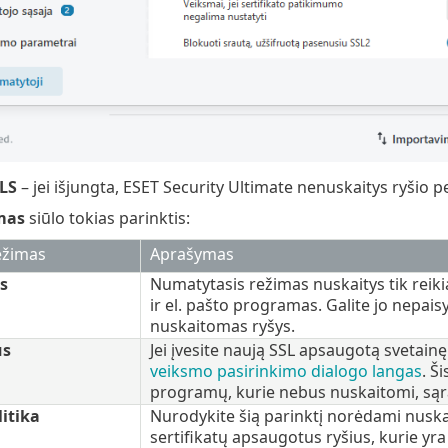
TLS
– jei išjungta, ESET Security Ultimate nenuskaitys ryšio p
mas
siūlo tokias parinktis:
ežimas
Aprašymas
s
Numatytasis režimas nuskaitys tik reik
ir el. pašto programas. Galite jo nepai
nuskaitomas ryšys.
us
Jei įvesite naują SSL apsaugotą svetain
veiksmo pasirinkimo dialogo langas
. Š
programų, kurie nebus nuskaitomi, sąr
litika
Nurodykite šią parinktį norėdami nuskai
sertifikatų apsaugotus ryšius, kurie yr