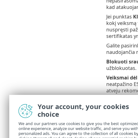
nepasirašomas 
kad atakuojan
Jei punktas
Kl
kokį veiksmą 
nuspręsti paž
sertifikatas 
Galite pasirin
naudojančia n
Blokuoti sra
užblokuotas.
Veiksmai dėl
neatpažino ES
atveju rekom
sertifikato g
Your account, your cookies
Iliustr
choice
Tolesni 
We and our partners use cookies to give you the best optimize
Ser
•
online experience, analyze our website traffic, and serve you wit
personalized ads. You can agree to the collection of all cookies b
„Ši
•