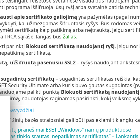
teisingai). Teisėtose svetainėse visada bus naudojami patikimi 
ti programa iššifruoja jūsų ryšį arba svetainė patiria tech
austi apie sertifikato galiojimą
yra pažymėtas (pagal numa
vykdyti, kai užmezgamas šifruotasis ryšys. Bus rodomas ve
ymėti sertifikatą kaip patikimą arba neįtrauktą. Jeigu serti
yra TRCA sąraše, langas bus
žalias
.
kti parinktį
Blokuoti sertifikatą naudojantį ryšį
, jeigu nor
epatikimą sertifikatą.
utą, užšifruotą pasenusiu SSL2
– ryšys naudojant ankstesn
 sugadintų sertifikatų
– sugadintas sertifikatas reiškia, k
ET Security Ultimate arba kuris buvo gautas sugadintas (pvz
enduojame palikti punktą
Blokuoti sertifikatą naudojantį 
aliojimą
, naudotojas raginamas pasirinkti, kokį veiksmą vyk
uoti pavyzdžiai
ESET žinių bazės straipsniai gali būti pasiekiami tik anglų ka
d
tifikatų pranešimai ESET „Windows“ namų produktuose
h
y
fruotas tinklo srautas: nepatikimas sertifikatas“ – Lankant