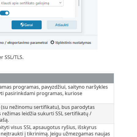
er SSL/TLS.
iamas programas, pavyzdžiui, saityno naršykles
syti pasirinkdami programas, kuriose
ę (su nežinomu sertifikatu), bus parodytas
is režimas leidžia sukurti SSL sertifikatų /
ašą.
tyti visus SSL apsaugotus ryšius, išskyrus
a neįtraukti į tikrinimą. Jeigu užmezgamas naujas