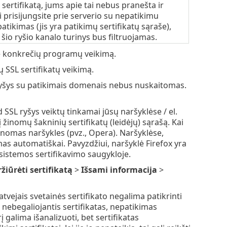
sertifikatą, jums apie tai nebus pranešta ir
 prisijungsite prie serverio su nepatikimu
atikimas (jis yra patikimų sertifikatų sąraše),
 šio ryšio kanalo turinys bus filtruojamas.
ate konkrečių programų veikimą.
ų SSL sertifikatų veikimą.
 ryšys su patikimais domenais nebus nuskaitomas.
 SSL ryšys veiktų tinkamai jūsų naršyklėse / el.
žinomų šakninių sertifikatų (leidėjų) sąrašą. Kai
žinomas naršykles (pvz., Opera). Naršyklėse,
as automatiškai. Pavyzdžiui, naršyklė Firefox yra
sistemos sertifikavimo saugykloje.
žiūrėti sertifikatą
>
Išsami informacija
>
 atvejais svetainės sertifikato negalima patikrinti
nebegaliojantis sertifikatas, nepatikimas
 galima išanalizuoti, bet sertifikatas