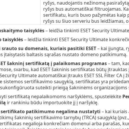
ryšys, naudojantis nežinomą pasirašytą 
ryšys bus automatiškai filtruojamas. Kai
sertifikatu, kuris buvo pažymėtas kaip p
ryšys su šiuo serveriu bus leidžiamas, o
skaitymo taisyklės
– leidžia tinkinti ESET Security Ultim
o taisyklės
– leidžia tinkinti ESET Security Ultimate konkreči
 srauto su domenais, kuriais pasitiki ESET
– kai įjungta,
 įtaisytasis baltasis sąrašas nustato domeno patikimumą.
SET šakninį sertifikatą į palaikomas programas
– tam, kad
ose, svarbu, kad ESET šakninis sertifikatas būtų įtrauktas į 
 Security Ultimate automatiškai įtrauks ESET SSL Filter CA į 
 sistemos sertifikavimo saugyklą, sertifikatas yra pridedam
sukonfigūruota suteikti prieigą šakninėms organizacijoms 
yti sertifikatą nepalaikomoms naršyklėms, spustelėkite
Per
ilą
ir rankiniu būdu importuokite jį į naršyklę.
i sertifikato patikimumo negalima nustatyti
– kai kuriais
ikimų šakninių sertifikavimo tarnybų (TRCA) saugyklą (pvz., 
sertifikatas negalioja konkrečiam domenui arba parašas, kurį