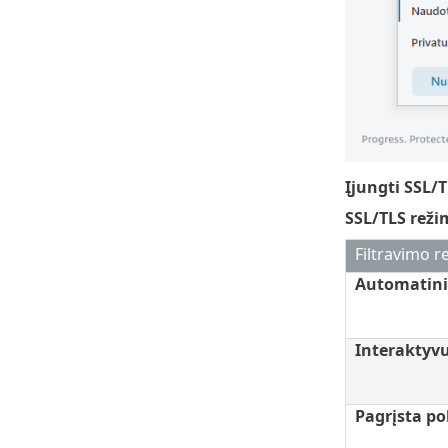
Įjungti SSL/
SSL/TLS reži
Filtravimo r
Automatini
Interaktyv
Pagrįsta po