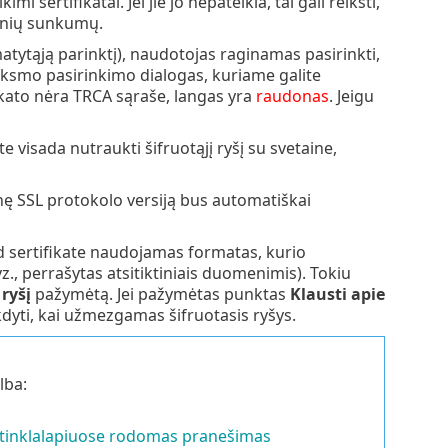
sertifikatai. Jei jie jo nepateikia, tai gali reikšti,
ninių sunkumų.
tytąją parinktį), naudotojas raginamas pasirinkti,
iksmo pasirinkimo dialogas, kuriame galite
fikato nėra TRCA sąraše, langas yra
raudonas
. Jeigu
ite visada nutraukti šifruotąjį ryšį su svetaine,
ę SSL protokolo versiją bus automatiškai
ad sertifikate naudojamas formatas, kurio
., perrašytas atsitiktiniais duomenimis). Tokiu
ryšį
pažymėtą. Jei pažymėtas punktas
Klausti apie
dyti, kai užmezgamas šifruotasis ryšys.
lba:
is tinklalapiuose rodomas pranešimas