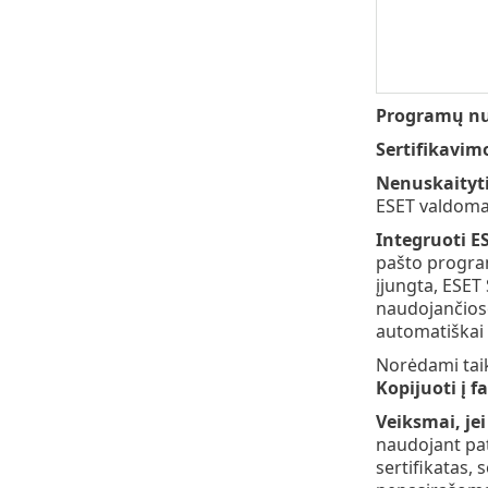
Programų nu
Sertifikavim
Nenuskaityti
ESET valdomas
Integruoti E
pašto program
įjungta, ESET
naudojančiose
automatiškai 
Norėdami taik
Kopijuoti į fa
Veiksmai, je
naudojant pat
sertifikatas, 