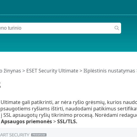
o žinynas
>
ESET Security Ultimate
>
Išplėstinis nustatymas
S
Ultimate gali patikrinti, ar nėra ryšio grėsmių, kurios naudoj
psaugotiems ryšiams ištirti, naudodami patikimus sertifikat
i į SSL apsaugotų ryšių tikrinimo procesą. Norėdami redagu
>
Apsaugos priemonės
>
SSL/TLS.