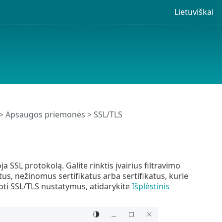
Lietuviškai
>
Apsaugos priemonės
> SSL/TLS
a SSL protokolą. Galite rinktis įvairius filtravimo
us, nežinomus sertifikatus arba sertifikatus, kurie
oti SSL/TLS nustatymus, atidarykite
Išplėstinis